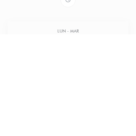
LUN
-
MAR
Fermé
MER
-
JEU
12h00 - 18h00
VENDREDI
12h00 - 21h00