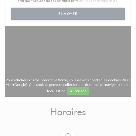
traitement de vos données, consultez notre
politique de confidentialité
.
Pour afficher la carte interactive Waze, vous devez accepter les cookies Waze
Map (Google). Ces cookies peuvent collecter des données de navigation et de
localisation.
Autoriser
Horaires
access_time