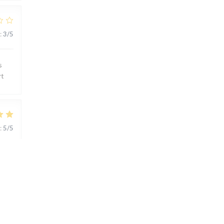
:
3
/5
s
rt
:
5
/5
ts..