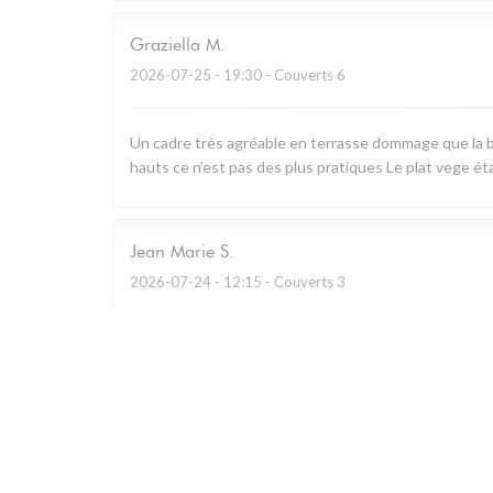
Graziella
M
2026-07-25
- 19:30 - Couverts 6
Un cadre très agréable en terrasse dommage que la b
hauts ce n’est pas des plus pratiques Le plat vege ét
Jean Marie
S
2026-07-24
- 12:15 - Couverts 3
Restaurant remarquable qui utilise essentiellement les
charcuterie à partager.. A défaut de prendre le menu d
Personnel prévenant et cadre bucolique.
Caroline
G