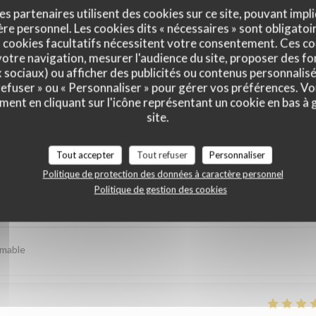
es partenaires utilisent des cookies sur ce site, pouvant impli
e personnel. Les cookies dits « nécessaires » sont obligatoir
 cookies facultatifs nécessitent votre consentement. Ces co
otre navigation, mesurer l'audience du site, proposer des fon
x sociaux) ou afficher des publicités ou contenus personnalisé
 refuser » ou « Personnaliser » pour gérer vos préférences. V
ment en cliquant sur l'icône représentant un cookie en bas à
site.
is de nos clients
Tout accepter
Tout refuser
Personnaliser
Politique de protection des données à caractère personnel
Politique de gestion des cookies
Service
:
4
/5
Ambiance
:
4
/5
Cuisine
:
5
/5
Qualité / Prix
imable