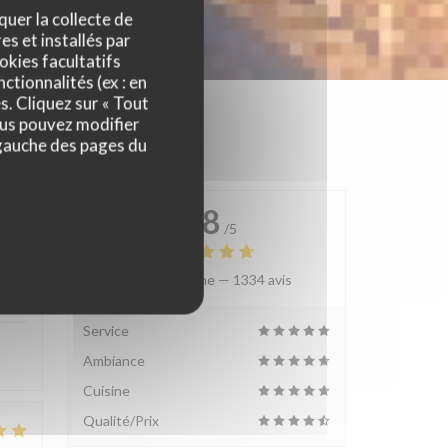
quer la collecte de
es et installés par
okies facultatifs
ctionnalités (ex : en
s. Cliquez sur « Tout
ous pouvez modifier
 gauche des pages du
4.8
/5
Note moyenne —
1334 avis
:
4
/5
Service
Ambiance
Cuisine
Qualité/Prix