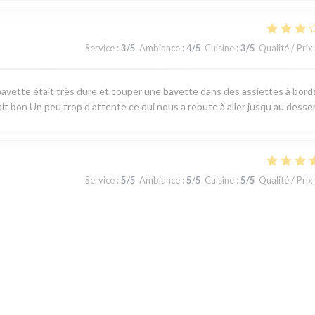
Service
:
3
/5
Ambiance
:
4
/5
Cuisine
:
3
/5
Qualité / Prix
avette était très dure et couper une bavette dans des assiettes à bord
ait bon Un peu trop d’attente ce qui nous a rebute à aller jusqu au desse
Service
:
5
/5
Ambiance
:
5
/5
Cuisine
:
5
/5
Qualité / Prix
 produits du terroir, fraicheur garantie. J'ai apprécié le plateau de
u jour la carte au choix limité permet toutefois de satisfaire tous les gou