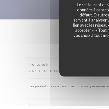
Le restaurant et s
données à caractèr
défaut. D'autres
servent à analyser v
lien avec les réseau
accepter », « Tout
vos choix à tout mo
Les av
Francoise
P
2026-08-02
- 13:00 - Couverts 4
des produits de qualite et bien cuisinés;;personnel a
L