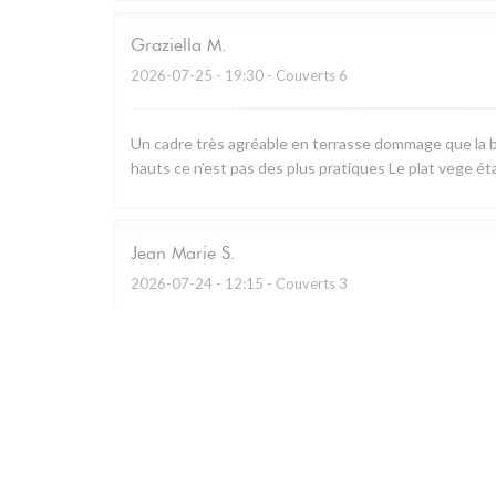
Graziella
M
2026-07-25
- 19:30 - Couverts 6
Un cadre très agréable en terrasse dommage que la b
hauts ce n’est pas des plus pratiques Le plat vege ét
Jean Marie
S
2026-07-24
- 12:15 - Couverts 3
Restaurant remarquable qui utilise essentiellement les
charcuterie à partager.. A défaut de prendre le menu d
Personnel prévenant et cadre bucolique.
Caroline
G