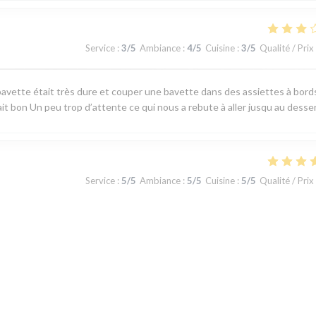
Service
:
3
/5
Ambiance
:
4
/5
Cuisine
:
3
/5
Qualité / Prix
avette était très dure et couper une bavette dans des assiettes à bord
ait bon Un peu trop d’attente ce qui nous a rebute à aller jusqu au desse
Service
:
5
/5
Ambiance
:
5
/5
Cuisine
:
5
/5
Qualité / Prix
 produits du terroir, fraicheur garantie. J'ai apprécié le plateau de
u jour la carte au choix limité permet toutefois de satisfaire tous les gou