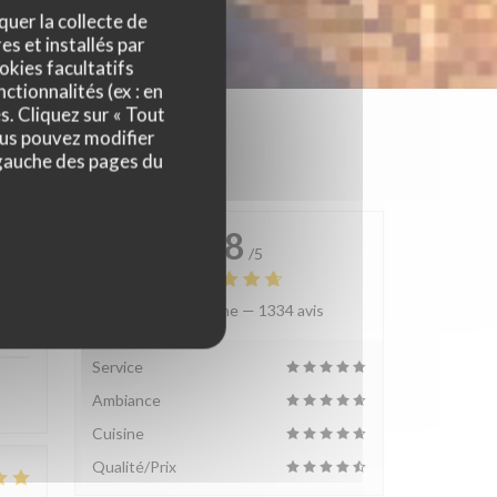
quer la collecte de
es et installés par
okies facultatifs
ctionnalités (ex : en
s. Cliquez sur « Tout
ous pouvez modifier
 gauche des pages du
4.8
/5
Note moyenne —
1334 avis
:
4
/5
Service
Ambiance
Cuisine
Qualité/Prix