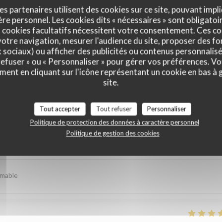
es partenaires utilisent des cookies sur ce site, pouvant impli
e personnel. Les cookies dits « nécessaires » sont obligatoir
 cookies facultatifs nécessitent votre consentement. Ces co
otre navigation, mesurer l'audience du site, proposer des fon
x sociaux) ou afficher des publicités ou contenus personnalisé
 refuser » ou « Personnaliser » pour gérer vos préférences. V
ment en cliquant sur l'icône représentant un cookie en bas à
site.
is de nos clients
Tout accepter
Tout refuser
Personnaliser
Politique de protection des données à caractère personnel
Politique de gestion des cookies
Service
:
4
/5
Ambiance
:
4
/5
Cuisine
:
5
/5
Qualité / Prix
imable