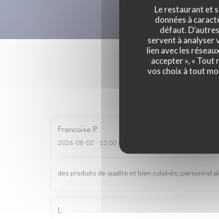
Le restaurant et s
données à caractèr
défaut. D'autres
servent à analyser v
lien avec les réseau
accepter », « Tout
vos choix à tout mo
Les av
Francoise
P
2026-08-02
- 13:00 - Couverts 4
des produits de qualite et bien cuisinés;;personnel a
L