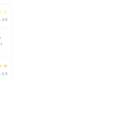
:
3
/5
s
rt
:
5
/5
ts..