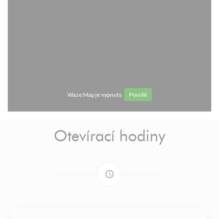
Waze Map je vypnutý.
Povolit
Otevírací hodiny
access_time