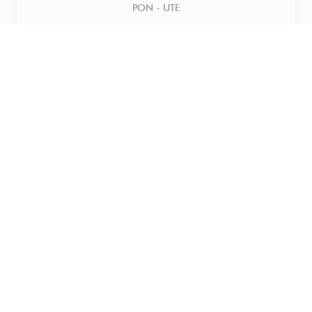
PON
-
UTE
Zavřeno
ST�
-
ČT
12:00 - 18:00
PÁTEK
12:00 - 21:00
SOBOTA
15:00 - 21:00