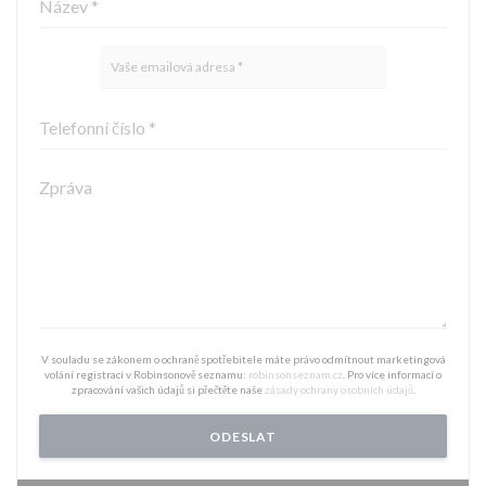
V souladu se zákonem o ochraně spotřebitele máte právo odmítnout marketingová
volání registrací v Robinsonově seznamu:
robinsonseznam.cz
. Pro více informací o
zpracování vašich údajů si přečtěte naše
zásady ochrany osobních údajů
.