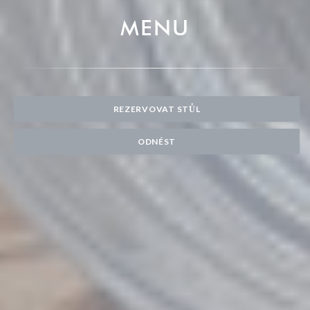
MENU
REZERVOVAT STŮL
ODNÉST