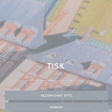
TISK
REZERVOVAT STŮL
ODNÉST