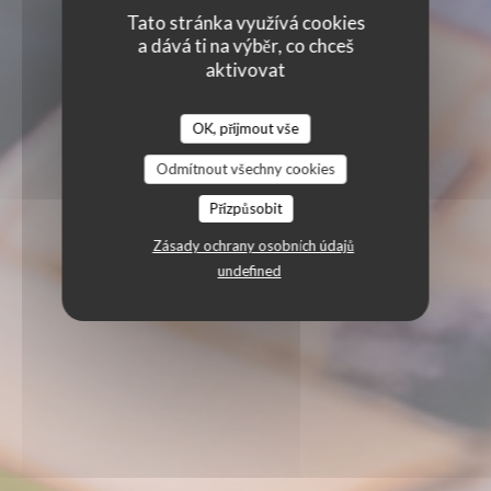
Tato stránka využívá cookies
a dává ti na výběr, co chceš
aktivovat
OK, přijmout vše
Odmítnout všechny cookies
Přizpůsobit
Zásady ochrany osobních údajů
undefined