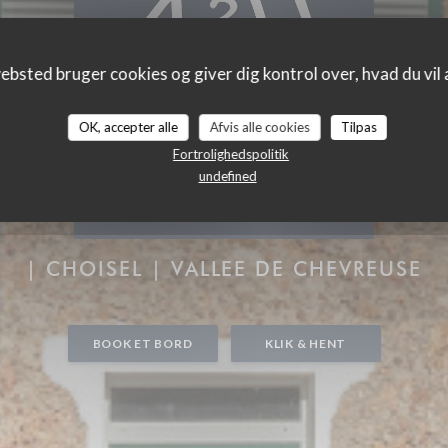
ebsted bruger cookies og giver dig kontrol over, hvad du vil 
OK, accepter alle
Afvis alle cookies
Tilpas
Fortrolighedspolitik
undefined
S 3 HAMEAUX
|
CHOISEL | VALLEE DE CHEVREUSE
BOOK ET BORD
KLIK & HENT