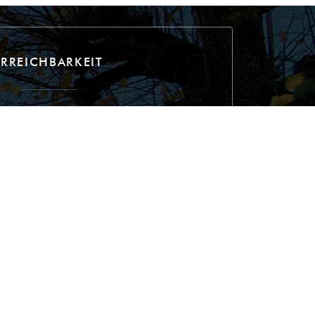
ERREICHBARKEIT
Parkplatz
 et recharge de véhicules électriques à la mairie
 Château de Breteuil à 3,8 km