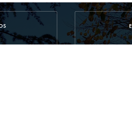
OS
ne
Parking de la ville à 30m
à 50m -
Behinderte, Terrasse,
gen
ayment, Ohne Kontakt,