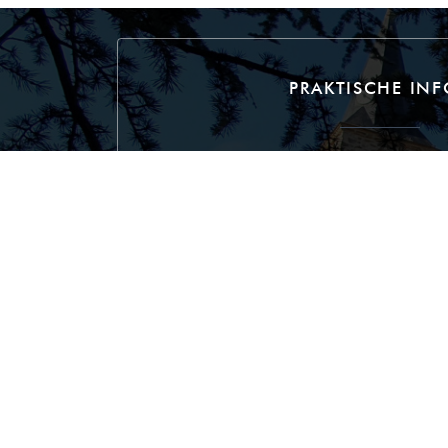
PRAKTISCHE INF
Küche
French Gourmet Cuisi
Ortstyp
Restaurant & Zimmer
Services
Haustiere erlaubt, Take Away, Zugang für 
Gruppen, Privatisierun
Zahlungsmittel
Feriengutschein, Monnaie Racine, Mobile p