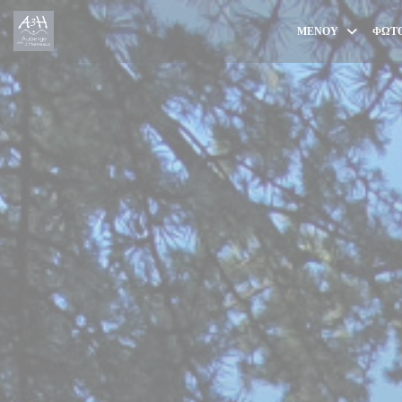
Πίνακας διαχείρισης "Μπισκότων" (Cookies)
ΜΕΝΟΎ
ΦΩΤΟ