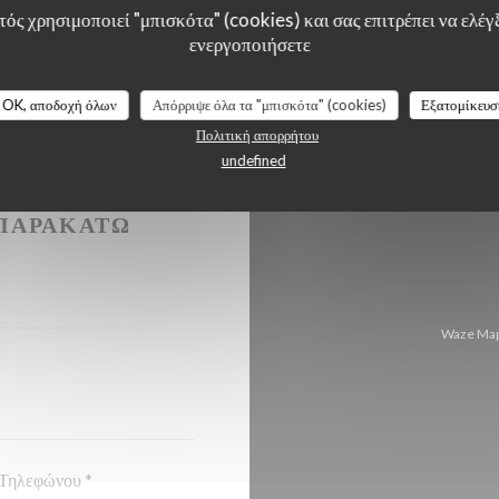
ός χρησιμοποιεί "μπισκότα" (cookies) και σας επιτρέπει να ελέγξ
ενεργοποιήσετε
OK, αποδοχή όλων
Απόρριψε όλα τα "μπισκότα" (cookies)
Εξατομίκευσ
Πολιτική απορρήτου
undefined
ΉΣΕΤΕ ΜΑΖΊ
ΠΑΡΑΚΆΤΩ
Waze Map 