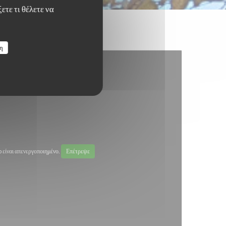
ετε τι θέλετε να
η
είναι απενεργοποιημένο.
Επέτρεψε