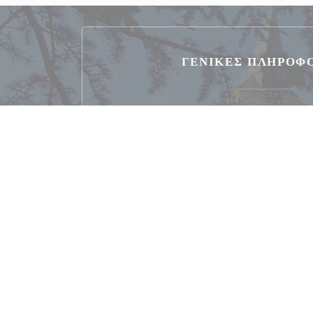
ΓΕΝΙΚΈΣ ΠΛΗΡΟΦ
Κουζίνα
French Gourmet Cuisi
Τύπος επιχείρησης
εστιατόριο & δωμάτια
Υπηρεσίες
Φιλικό προς τα ζώα, Απαγορεύστε τη διαταγή, Απ
ταράτσα, Ομάδες, Ιδιωτική μ
Μέθοδοι πληρωμής
Κουπόνια διακοπών, Κέρμα Ρακίν, Mobile p