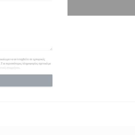
καίωμα να αντιταχθείτε σε εμπορικές
. Για περισσότερες πληροφορίες σχετικά με
ιτική απορρήτου
.