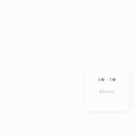
Δ�
-
Τ�
Κλειστό