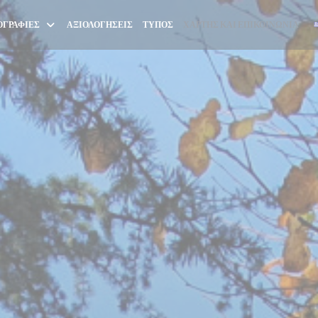
ΓΡΑΦΊΕΣ
ΑΞΙΟΛΟΓΉΣΕΙΣ
ΤΎΠΟΣ
ΧΆΡΤΗΣ ΚΑΙ ΕΠΙΚΟΙΝΩΝΊΑ