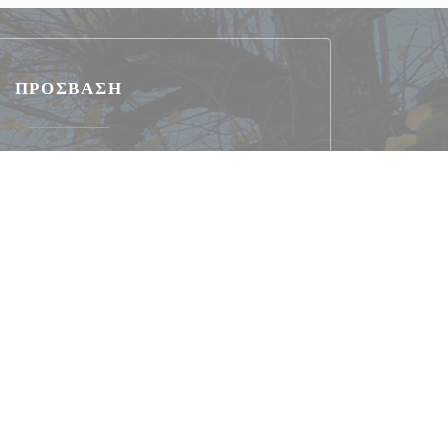
ΠΡΌΣΒΑΣΗ
Πάρκινγκ
 et recharge de véhicules électriques à la mairie
 Château de Breteuil à 3,8 km