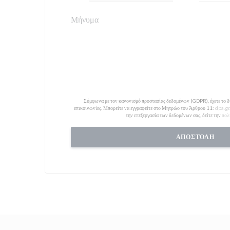
Σύμφωνα με τον κανονισμό προστασίας δεδομένων (GDPR), έχετε το δι
επικοινωνίες. Μπορείτε να εγγραφείτε στο Μητρώο του Άρθρου 11:
dpa.gr
την επεξεργασία των δεδομένων σας, δείτε την
πολ