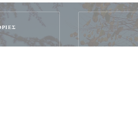
ΟΡΊΕΣ
ne
Parking de la ville à 30m
à 50m -
ενεργοποιημένη πρόσβαση,
ίσθωση
ayment, Χωρίς επαφή,