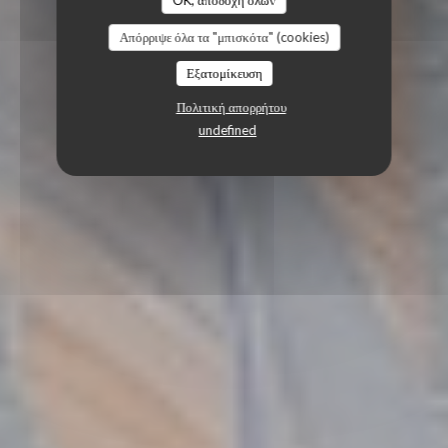
OK, αποδοχή όλων
Απόρριψε όλα τα "μπισκότα" (cookies)
Εξατομίκευση
Πολιτική απορρήτου
undefined