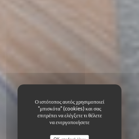
Ο ιστότοπος αυτός χρησιμοποιεί
"μπισκότα" (cookies) και σας
επιτρέπει να ελέγξετε τι θέλετε
να ενεργοποιήσετε