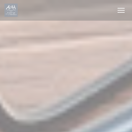
Πίνακας διαχείρισης "Μπισκότων" (Cookies)