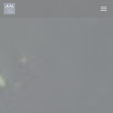
Πίνακας διαχείρισης "Μπισκότων" (Cookies)