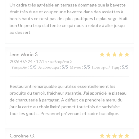
Un cadre très agréable en terrasse dommage que la bavette
était très dure et couper une bavette dans des assiettes à
bords hauts ce n’est pas des plus pratiques Le plat vege était
bon Un peu trop d’attente ce qui nous a rebute à aller jusqu
au dessert
Jean Marie
S
2026-07-24
- 12:15 - καλεσμένοι 3
Υπηρεσία
:
5
/5
Ατμόσφαιρα
:
5
/5
Μενού
:
5
/5
Ποιότητα / Τιμή
:
5
/5
Restaurant remarquable qui utilise essentiellement les
produits du terroir, fraicheur garantie. J'ai apprécié le plateau
de charcuterie à partager.. A défaut de prendre le menu du
jour la carte au choix limité permet toutefois de satisfaire
tous les gouts.. Personnel prévenant et cadre bucolique.
Caroline
G