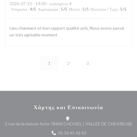
2026-07-25
- 19:00 - καλεσμένοι 4
Υπηρεσία
:
4
/5
Ατμόσφαιρα
:
5
/5
Μενού
:
5
/5
Ποιότητα / Τιμή
:
5
/5
Lieu charmant et bon rapport qualité-prix. Nous avons passé
un très agréable moment
1
2
3
Χάρτης και Επικοινωνία
((
2 rue de la maison forte 78460 CHOISEL | VALLEE DE CHEVREUSE
01 30 45 43 42