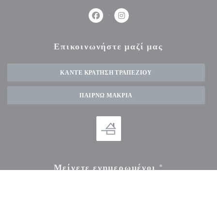
Facebook ((ανοίγει σε νέο παράθυρο))
Instagram ((ανοίγει σε νέο πα
Επικοινωνήστε μαζί μας
ΚΆΝΤΕ ΚΡΆΤΗΣΗ ΤΡΑΠΕΖΙΟΎ
ΠΑΊΡΝΩ ΜΑΚΡΙΆ
Μείνετε ενημερωμένοι
*
Εγγραφείτε στο ενημερωτικό μας δελτίο για να λαμβάνετε εξατομικευμένες επικοινωνίες και
προσφορές μάρκετινγκ μέσω ηλεκτρονικού ταχυδρομείου από εμάς.