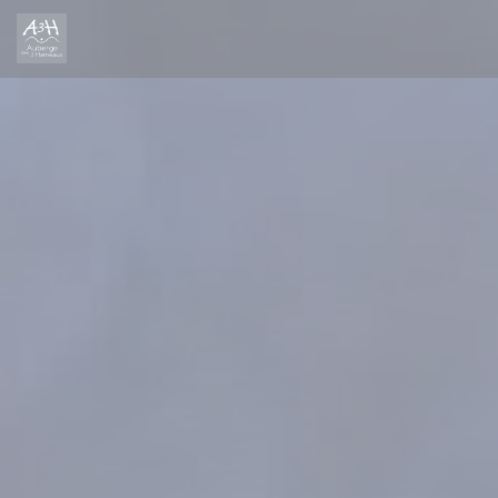
Πίνακας διαχείρισης "Μπισκότων" (Cookies)