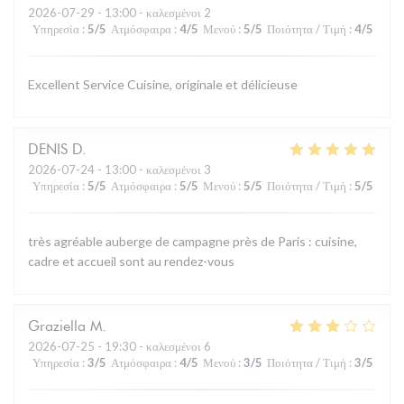
2026-07-29
- 13:00 - καλεσμένοι 2
Υπηρεσία
:
5
/5
Ατμόσφαιρα
:
4
/5
Μενού
:
5
/5
Ποιότητα / Τιμή
:
4
/5
Excellent Service Cuisine, originale et délicieuse
DENIS
D
2026-07-24
- 13:00 - καλεσμένοι 3
Υπηρεσία
:
5
/5
Ατμόσφαιρα
:
5
/5
Μενού
:
5
/5
Ποιότητα / Τιμή
:
5
/5
très agréable auberge de campagne près de Paris : cuisine,
cadre et accueil sont au rendez-vous
Graziella
M
2026-07-25
- 19:30 - καλεσμένοι 6
Υπηρεσία
:
3
/5
Ατμόσφαιρα
:
4
/5
Μενού
:
3
/5
Ποιότητα / Τιμή
:
3
/5