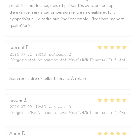
produits sont locaux, frais et présentés avec beaucoup
d'élégance, servis par un personnel très agréable et fort
sympathique. Le cadre sublime l'ensemble ! Très bon rapport
qualité/prix.
laurent
P
2026-07-31
- 20:30 - καλεσμένοι 2
Υπηρεσία
:
5
/5
Ατμόσφαιρα
:
5
/5
Μενού
:
5
/5
Ποιότητα / Τιμή
:
5
/5
Superbe cadre excellent service À refaire
nicole
B
2026-07-29
- 12:30 - καλεσμένοι 3
Υπηρεσία
:
4
/5
Ατμόσφαιρα
:
5
/5
Μενού
:
4
/5
Ποιότητα / Τιμή
:
4
/5
Alain
D