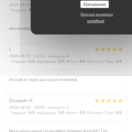
Εξατομίκευση
2026-08-02
- 13:00 - καλεσμένοι 4
Υπηρεσία
:
4
/5
Ατμόσφαιρα
:
4
/5
Μενού
:
5
/5
Ποιότητα / Τιμή
:
4
/5
Πολιτική απορρήτου
undefined
des produits de qualite et bien cuisinés;;personnel aimable
L
2026-08-02
- 12:15 - καλεσμένοι 4
Υπηρεσία
:
5
/5
Ατμόσφαιρα
:
5
/5
Μενού
:
5
/5
Ποιότητα / Τιμή
:
5
/5
Accueil et repas aux top je reviendrai
Elisabeth
H
2026-08-01
- 20:30 - καλεσμένοι 2
Υπηρεσία
:
5
/5
Ατμόσφαιρα
:
5
/5
Μενού
:
5
/5
Ποιότητα / Τιμή
:
5
/5
Nous avons passé un excellent moment gustatif ! Les