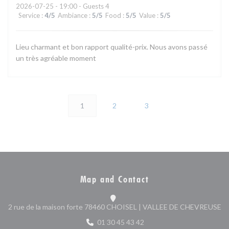
2026-07-25
- 19:00 - Guests 4
Service
:
4
/5
Ambiance
:
5
/5
Food
:
5
/5
Value
:
5
/5
Lieu charmant et bon rapport qualité-prix. Nous avons passé
un très agréable moment
1
2
3
Map and Contact
((
2 rue de la maison forte 78460 CHOISEL | VALLEE DE CHEVREUSE
01 30 45 43 42