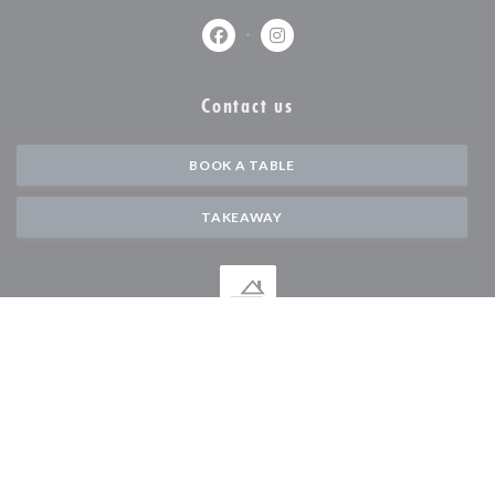
Facebook ((opens in a new window))
Instagram ((opens in a new w
Contact us
BOOK A TABLE
TAKEAWAY
Stay updated
*
Subscribe to our newsletter to receive personalized communications and
marketing offers by email from us.