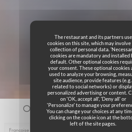
The restaurant and its partners us
cookies on this site, which may involve
collection of personal data. 'Necessa
cookies are mandatory and installed 
default. Other optional cookies requi
your consent. These optional cookies 
used to analyze your browsing, meas
site audience, provide features (e.g.
related to social networks) or displ
personalized advertising or content. C
on 'OK, accept all', 'Deny all' or
'Personalize' to manage your preferen
Our customer ratings
You can change your choices at any tim
clicking on the cookie icon at the bot
left of the site pages.
Francoise
P