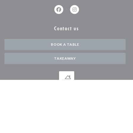
Facebook ((opens in a new window))
Instagram ((opens in a new w
Contact us
BOOK A TABLE
TAKEAWAY
Stay updated
*
Subscribe to our newsletter to receive personalized communications and
marketing offers by email from us.