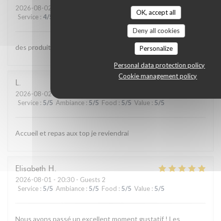
2026-08-02
- 13:00 - Guests 4
OK, accept all
Service
:
4
/5
Ambiance
:
4
/5
Food
:
5
/5
Value
:
4
/5
Deny all cookies
des produits de qualite et bien cuisinés;;personnel aimable
Personalize
Personal data protection policy
Cookie management policy
L
2026-08-02
- 12:15 - Guests 4
Service
:
5
/5
Ambiance
:
5
/5
Food
:
5
/5
Value
:
5
/5
Accueil et repas aux top je reviendrai
Elisabeth
H
2026-08-01
- 20:30 - Guests 2
Service
:
5
/5
Ambiance
:
5
/5
Food
:
5
/5
Value
:
5
/5
Nous avons passé un excellent moment gustatif ! Les