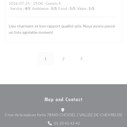
2026-07-25
- 19:00 - Guests 4
Service
:
4
/5
Ambiance
:
5
/5
Food
:
5
/5
Value
:
5
/5
Lieu charmant et bon rapport qualité-prix. Nous avons passé
un très agréable moment
1
2
3
Map and Contact
((
2 rue de la maison forte 78460 CHOISEL | VALLEE DE CHEVREUSE
01 30 45 43 42