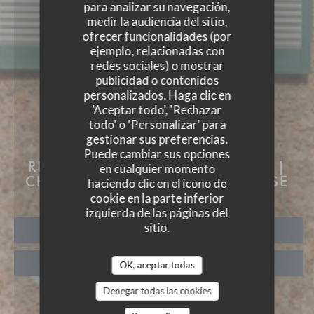
para analizar su navegación,
medir la audiencia del sitio,
ofrecer funcionalidades (por
ejemplo, relacionadas con
redes sociales) o mostrar
publicidad o contenidos
personalizados. Haga clic en
'Aceptar todo', 'Rechazar
todo' o 'Personalizar' para
gestionar sus preferencias.
AUBERGE DES 3 HAMEAU
Puede cambiar sus opciones
RESTAURANTE Y HABITACIONES
|
en cualquier momento
CHOISEL | VALLEE DE CHEVREUSE
haciendo clic en el icono de
cookie en la parte inferior
izquierda de las páginas del
sitio.
RESERVAR UNA MESA
TAKEAWAY
OK, aceptar todas
Denegar todas las cookies