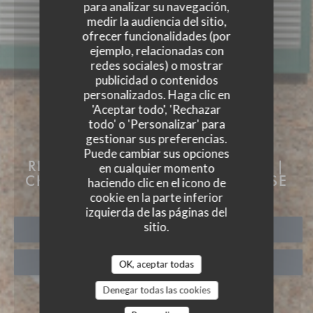
para analizar su navegación,
medir la audiencia del sitio,
ofrecer funcionalidades (por
ejemplo, relacionadas con
redes sociales) o mostrar
publicidad o contenidos
personalizados. Haga clic en
'Aceptar todo', 'Rechazar
todo' o 'Personalizar' para
gestionar sus preferencias.
AUBERGE DES 3 HAMEAU
Puede cambiar sus opciones
RESTAURANTE Y HABITACIONES
|
en cualquier momento
CHOISEL | VALLEE DE CHEVREUSE
haciendo clic en el icono de
cookie en la parte inferior
izquierda de las páginas del
sitio.
RESERVAR UNA MESA
TAKEAWAY
OK, aceptar todas
Denegar todas las cookies