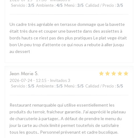
Servicio
:
3
/5
Ambiente
:
4
/5
Menú
:
3
/5
Calidad / Precio
:
3
/5
Un cadre très agréable en terrasse dommage que la bavette
était très dure et couper une bavette dans des assiettes à
bords hauts ce n’est pas des plus pratiques Le plat vege était
bon Un peu trop d’attente ce qui nous a rebute à aller jusqu
au dessert
Jean Marie
S
2026-07-24
- 12:15 - Invitados 3
Servicio
:
5
/5
Ambiente
:
5
/5
Menú
:
5
/5
Calidad / Precio
:
5
/5
Restaurant remarquable qui utilise essentiellement les
produits du terroir, fraicheur garantie. J'ai apprécié le plateau
de charcuterie à partager.. A défaut de prendre le menu du
jour la carte au choix limité permet toutefois de satisfaire
tous les gouts.. Personnel prévenant et cadre bucolique.