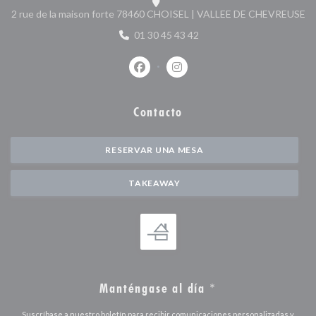
((
2 rue de la maison forte 78460 CHOISEL | VALLEE DE CHEVREUSE
01 30 45 43 42
Facebook ((abre en una nueva ventan
Instagram ((abre en una nuev
Contacto
RESERVAR UNA MESA
TAKEAWAY
Manténgase al día
*
Suscríbase a nuestro boletín para recibir comunicaciones personalizadas y