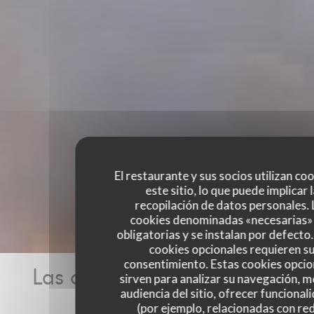
El restaurante y sus socios utilizan co
este sitio, lo que puede implicar 
recopilación de datos personales. 
cookies denominadas «necesarias»
obligatorias y se instalan por defecto
cookies opcionales requieren s
consentimiento. Estas cookies opcio
Las opiniones de nuestros
sirven para analizar su navegación, me
audiencia del sitio, ofrecer funcional
clientes
(por ejemplo, relacionadas con re