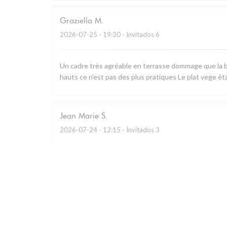
Graziella
M
2026-07-25
- 19:30 - Invitados 6
Un cadre très agréable en terrasse dommage que la b
hauts ce n’est pas des plus pratiques Le plat vege ét
Jean Marie
S
2026-07-24
- 12:15 - Invitados 3
Restaurant remarquable qui utilise essentiellement les
charcuterie à partager.. A défaut de prendre le menu d
Personnel prévenant et cadre bucolique.
Caroline
G