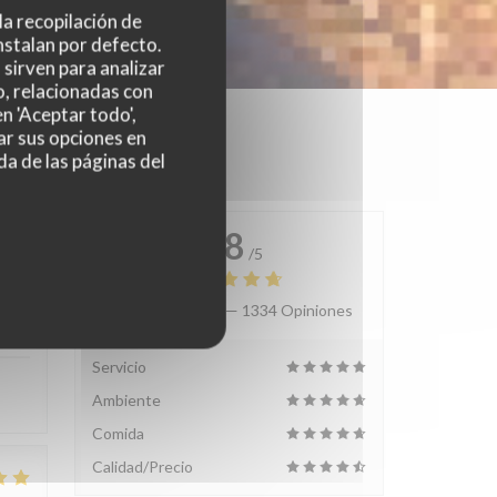
 la recopilación de
nstalan por defecto.
sirven para analizar
o, relacionadas con
n 'Aceptar todo',
ar sus opciones en
da de las páginas del
4.8
/5
Valoración media —
1334 Opiniones
:
4
/5
Servicio
Ambiente
Comida
Calidad/Precio