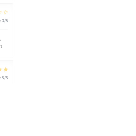
:
3
/5
s
rt
:
5
/5
ts..