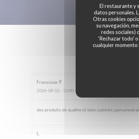
El restaurante y s
datos personales. L
Otras cookies opcio
su navegación, med
redes sociales) 
'Rechazar todo' o
cualquier momento ha
Las opinione
Francoise
P
2026-08-02
- 13:00 - Invitados 4
des produits de qualite et bien cuisinés;;personnel a
L