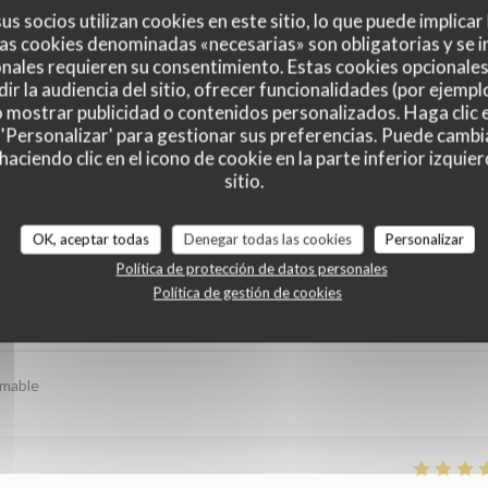
us socios utilizan cookies en este sitio, lo que puede implicar
as cookies denominadas «necesarias» son obligatorias y se i
nales requieren su consentimiento. Estas cookies opcionales 
ir la audiencia del sitio, ofrecer funcionalidades (por ejempl
o mostrar publicidad o contenidos personalizados. Haga clic e
 'Personalizar' para gestionar sus preferencias. Puede cambi
ciendo clic en el icono de cookie en la parte inferior izquier
sitio.
s de nuestros clientes
OK, aceptar todas
Denegar todas las cookies
Personalizar
Política de protección de datos personales
Política de gestión de cookies
Servicio
:
4
/5
Ambiente
:
4
/5
Menú
:
5
/5
Calidad / Precio
imable