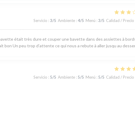
Servicio
:
3
/5
Ambiente
:
4
/5
Menú
:
3
/5
Calidad / Precio
avette était très dure et couper une bavette dans des assiettes à bord
ait bon Un peu trop d’attente ce qui nous a rebute à aller jusqu au desse
Servicio
:
5
/5
Ambiente
:
5
/5
Menú
:
5
/5
Calidad / Precio
 produits du terroir, fraicheur garantie. J'ai apprécié le plateau de
u jour la carte au choix limité permet toutefois de satisfaire tous les gou