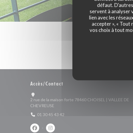
défaut. D'autres
servent à analyser v
lien avec les réseau
accepter », « Tout
vos choix à tout mo
Accès/Contact
2 rue de la maison forte 78460 CHOISEL | VALLEE DE
((ouvre une nouvelle fenêtre))
CHEVREUSE
01 30 45 43 42
Facebook ((ouvre une nouvelle fenêtre))
Instagram ((ouvre une nouvelle fenêtre))