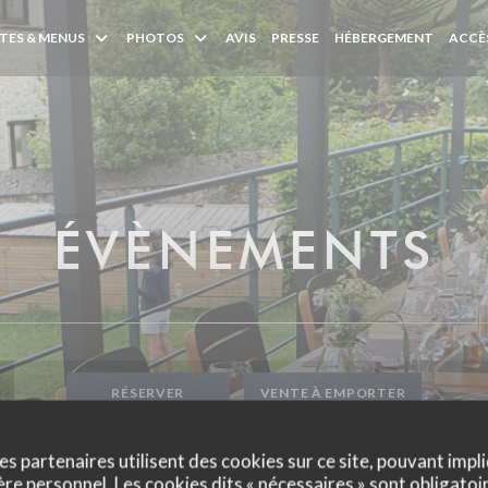
TES & MENUS
PHOTOS
AVIS
PRESSE
HÉBERGEMENT
ACCÈ
ÉVÈNEMENTS
RÉSERVER
VENTE À EMPORTER
es partenaires utilisent des cookies sur ce site, pouvant impli
e personnel. Les cookies dits « nécessaires » sont obligatoir