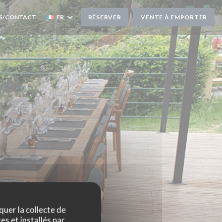
S/CONTACT
FR
RÉSERVER
VENTE À EMPORTER
quer la collecte de
es et installés par