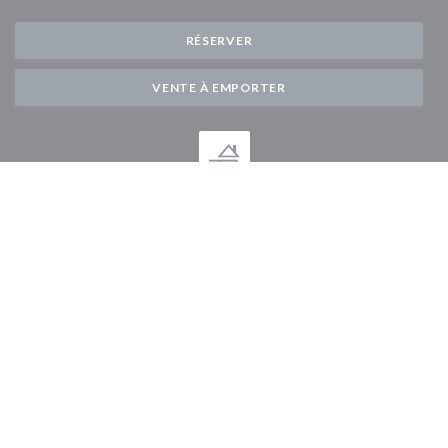
RÉSERVER
VENTE À EMPORTER
Newsletter
*
Inscrivez-vous à notre lettre d'information pour recevoir des communications
personnalisées et des offres marketing par courriel.
S'ABONNER
© 2026 AUBERGE DES 3 HAMEAUX — CRÉATION DE SITE
((OUVRE UNE 
INTERNET RESTAURANT AVEC
ZENCHEF