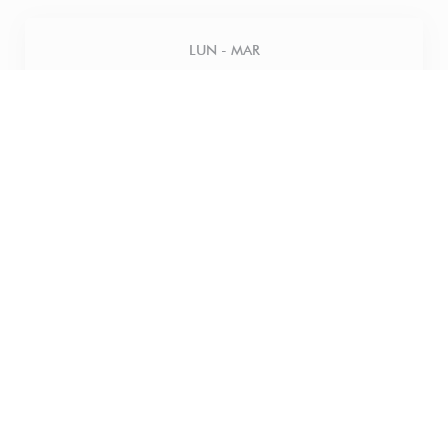
LUN
-
MAR
Chiuso
MER
-
GIO
12:00 - 18:00
VENERDI
12:00 - 21:00
SABATO