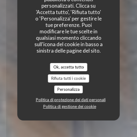
personalizzati. Clicca su
'Accetta tutto', 'Rifiuta tutto'
o 'Personalizza' per gestire le
tue preferenze. Puoi
modificare le tue scelte in
qualsiasi momento cliccando
sull'icona del cookie in basso a
sinistra delle pagine del sito.
Ok, accetta tutto
Rifiuta tutti i cookie
Personalizza
Politica di protezione dei dati personali
Politica di gestione dei cookie