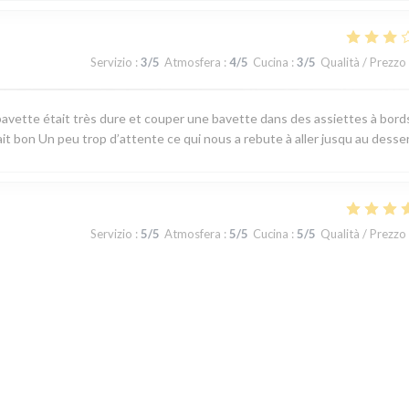
Servizio
:
3
/5
Atmosfera
:
4
/5
Cucina
:
3
/5
Qualità / Prezzo
avette était très dure et couper une bavette dans des assiettes à bord
ait bon Un peu trop d’attente ce qui nous a rebute à aller jusqu au desse
Servizio
:
5
/5
Atmosfera
:
5
/5
Cucina
:
5
/5
Qualità / Prezzo
 produits du terroir, fraicheur garantie. J'ai apprécié le plateau de
u jour la carte au choix limité permet toutefois de satisfaire tous les gou