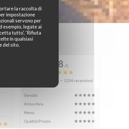
ortare la raccolta di
 per impostazione
pzionali servono per
ad esempio, legate ai
etta tutto', 'Rifiuta
elte in qualsiasi
 del sito.
4.8
/5
Valutazione media —
1334 recensioni
:
4
/5
Servizio
Atmosfera
Menu
Qualità/Prezzo