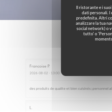
Il ristorante e i su
dati personali. 
predefinita. Altri 
analizzare la tua na
social network) o vi
tutto' o 'Person
momento c
I pareri
Francoise
P
2026-08-02
- 13:00 - Ospiti 4
des produits de qualite et bien cuisinés;;personnel a
L