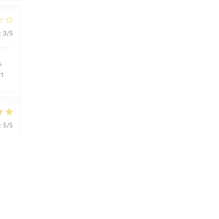
:
3
/5
s
rt
:
5
/5
ts..