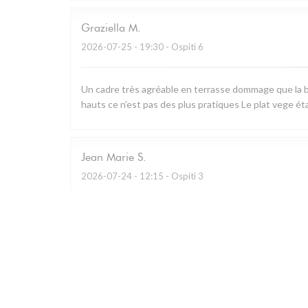
Graziella
M
2026-07-25
- 19:30 - Ospiti 6
Un cadre très agréable en terrasse dommage que la b
hauts ce n’est pas des plus pratiques Le plat vege ét
Jean Marie
S
2026-07-24
- 12:15 - Ospiti 3
Restaurant remarquable qui utilise essentiellement les
charcuterie à partager.. A défaut de prendre le menu d
Personnel prévenant et cadre bucolique.
Caroline
G