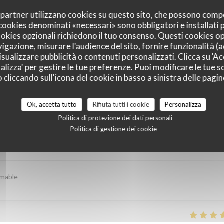
oi partner utilizzano cookies su questo sito, che possono comp
I cookies denominati «necessari» sono obbligatori e installati
cookies opzionali richiedono il tuo consenso. Questi cookies o
vigazione, misurare l'audience del sito, fornire funzionalità (
sualizzare pubblicità o contenuti personalizzati. Clicca su 'Acc
alizza' per gestire le tue preferenze. Puoi modificare le tue sc
liccando sull'icona del cookie in basso a sinistra delle pagine
 dei nostri clienti
Ok, accetta tutto
Rifiuta tutti i cookie
Personalizza
Politica di protezione dei dati personali
Politica di gestione dei cookie
Servizio
:
4
/5
Atmosfera
:
4
/5
Cucina
:
5
/5
Qualità / Prezzo
imable