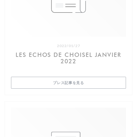
la mairie de Choisel. Soazig, la gérante, a su redonner vie à
cet endroit emblématique, transformant l'auberge en un
havre de convivialité comprenant un restaurant, un gîte, et
un salon de thé. La cuisine y est une délicieuse fusion entre
la simplicité des bistrots français et l’élégance des
restaurants gastronomiques, mettant en avant le fait-
maison et les produits de saison.
2022/01/27
Une carte spéciale pour célébrer les Jeux Olympiques
LES ECHOS DE CHOISEL JANVIER
Pour célébrer cet événement mondial, notre cheffe
2022
talentueuse, Floriane, a élaboré une carte spéciale en
hommage aux épreuves sportives locales et aux spécialités
des villes hôtes des Jeux Olympiques. Que vous soyez
amateur d’équitation, de golf, de cyclisme, ou simplement
((新しいウィンドウで開きます)
プレス記事を見る
curieux de découvrir des saveurs inspirées de Paris,
Marseille, Lyon, Nantes, Toulouse, et Bordeaux, notre menu
saura éveiller vos sens et stimuler votre esprit sportif.
La carte du marathonien
La ligne de départ
• Les palettes des couleurs olympiques : Cinq purées
colorées représentant les anneaux olympiques : chou baie
de genièvre pour le bleu, carotte jaune curry pour le jaune,