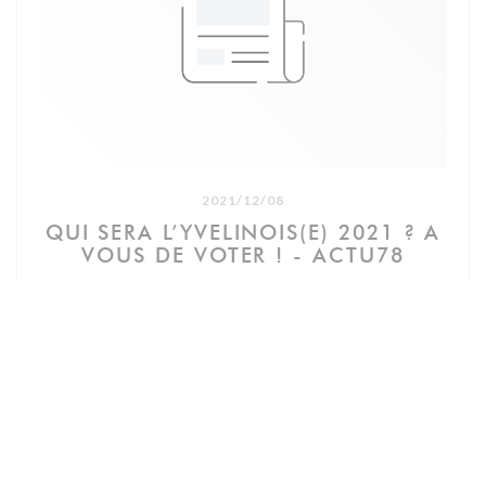
aubergine à l’encre de seiche pour le noir, brocoli pour le vert
et betterave poivron rouge pour le rouge — 9€
• La 1000 pissa : Feuilleté croustillant garni de compotée
d'oignons doux, anchois marinés et tapenade d'olive noire —
10€
• Les crevettes pailletées : Carpaccio de crevettes tempura,
arrosé au vinaigre de têtes de crevettes — 10€
La course gastronomique
2021/12/08
• Chevauchée de légumes : Sur une patate douce grillée, un
QUI SERA L’YVELINOIS(E) 2021 ? A
méli-mélo de carottes, de courgettes, du pop-corn, des
VOUS DE VOTER ! - ACTU78
chips d’avoine, agrémentée d’une sauce yaourt grec basilic
— 18€
• Sur la Seine : Poulpe grillé servi sur une polenta snackée,
une poêlée de choux et carottes, un suprême de citron
((新しいウィンドウで開きます))
記事を読む
jaune, des pickles de fenouil et un bouillon thaï de chou
rouge — 20€
• Salade toulousaine : Mesclun, pommes de terre
croustillante, magret de canard fumé, saucisse de Toulouse,
pickles oignon rouge, vinaigrette au cerfeuil — 22€
• Pièce du boucher : Rôsti, jus de veau à la sauge, haricots