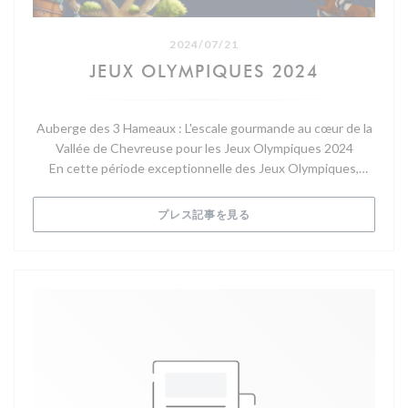
2024/07/21
JEUX OLYMPIQUES 2024
Auberge des 3 Hameaux : L'escale gourmande au cœur de la
Vallée de Chevreuse pour les Jeux Olympiques 2024
En cette période exceptionnelle des Jeux Olympiques,
l’Auberge des 3 Hameaux se prépare à accueillir les
touristes et passionnés de sport qui se trouvent dans la
((新しいウィンドウで開きます)
プレス記事を見る
Vallée de Chevreuse. Situé idéalement près des épreuves
d’équitation à Versailles, du golf à Saint-Quentin-en-
Yvelines, du vélo au vélodrome de Saint-Quentin, et du vélo
cross sur la colline d’Élancourt, notre établissement est le
lieu parfait pour une pause gourmande et relaxante.
Un peu d'histoire et beaucoup de charme
L'Auberge des 3 Hameaux, autrefois connue sous le nom de
l’Auberge des Sapins tenue par Mr Pépin, a rouvert ses
portes après une fermeture de 50 ans grâce à l’initiative de