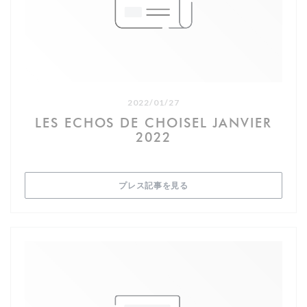
la mairie de Choisel. Soazig, la gérante, a su redonner vie à
cet endroit emblématique, transformant l'auberge en un
havre de convivialité comprenant un restaurant, un gîte, et
un salon de thé. La cuisine y est une délicieuse fusion entre
la simplicité des bistrots français et l’élégance des
restaurants gastronomiques, mettant en avant le fait-
maison et les produits de saison.
2022/01/27
Une carte spéciale pour célébrer les Jeux Olympiques
LES ECHOS DE CHOISEL JANVIER
Pour célébrer cet événement mondial, notre cheffe
2022
talentueuse, Floriane, a élaboré une carte spéciale en
hommage aux épreuves sportives locales et aux spécialités
des villes hôtes des Jeux Olympiques. Que vous soyez
amateur d’équitation, de golf, de cyclisme, ou simplement
((新しいウィンドウで開きます)
プレス記事を見る
curieux de découvrir des saveurs inspirées de Paris,
Marseille, Lyon, Nantes, Toulouse, et Bordeaux, notre menu
saura éveiller vos sens et stimuler votre esprit sportif.
La carte du marathonien
La ligne de départ
• Les palettes des couleurs olympiques : Cinq purées
colorées représentant les anneaux olympiques : chou baie
de genièvre pour le bleu, carotte jaune curry pour le jaune,