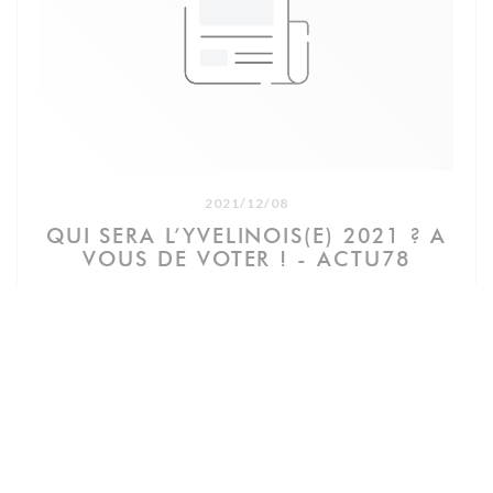
aubergine à l’encre de seiche pour le noir, brocoli pour le vert
et betterave poivron rouge pour le rouge — 9€
• La 1000 pissa : Feuilleté croustillant garni de compotée
d'oignons doux, anchois marinés et tapenade d'olive noire —
10€
• Les crevettes pailletées : Carpaccio de crevettes tempura,
arrosé au vinaigre de têtes de crevettes — 10€
La course gastronomique
2021/12/08
• Chevauchée de légumes : Sur une patate douce grillée, un
QUI SERA L’YVELINOIS(E) 2021 ? A
méli-mélo de carottes, de courgettes, du pop-corn, des
VOUS DE VOTER ! - ACTU78
chips d’avoine, agrémentée d’une sauce yaourt grec basilic
— 18€
• Sur la Seine : Poulpe grillé servi sur une polenta snackée,
une poêlée de choux et carottes, un suprême de citron
((新しいウィンドウで開きます))
記事を読む
jaune, des pickles de fenouil et un bouillon thaï de chou
rouge — 20€
• Salade toulousaine : Mesclun, pommes de terre
croustillante, magret de canard fumé, saucisse de Toulouse,
pickles oignon rouge, vinaigrette au cerfeuil — 22€
• Pièce du boucher : Rôsti, jus de veau à la sauge, haricots