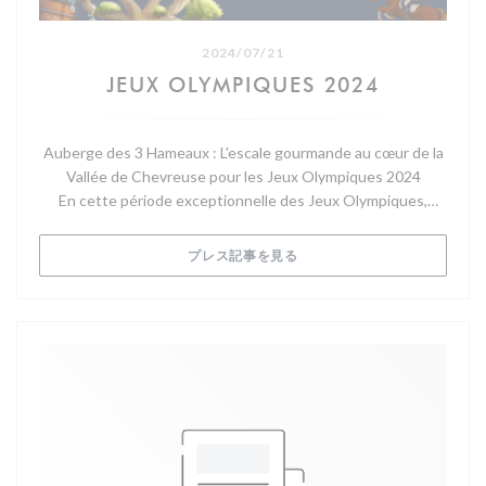
2024/07/21
JEUX OLYMPIQUES 2024
Auberge des 3 Hameaux : L'escale gourmande au cœur de la
Vallée de Chevreuse pour les Jeux Olympiques 2024
En cette période exceptionnelle des Jeux Olympiques,
l’Auberge des 3 Hameaux se prépare à accueillir les
touristes et passionnés de sport qui se trouvent dans la
((新しいウィンドウで開きます)
プレス記事を見る
Vallée de Chevreuse. Situé idéalement près des épreuves
d’équitation à Versailles, du golf à Saint-Quentin-en-
Yvelines, du vélo au vélodrome de Saint-Quentin, et du vélo
cross sur la colline d’Élancourt, notre établissement est le
lieu parfait pour une pause gourmande et relaxante.
Un peu d'histoire et beaucoup de charme
L'Auberge des 3 Hameaux, autrefois connue sous le nom de
l’Auberge des Sapins tenue par Mr Pépin, a rouvert ses
portes après une fermeture de 50 ans grâce à l’initiative de