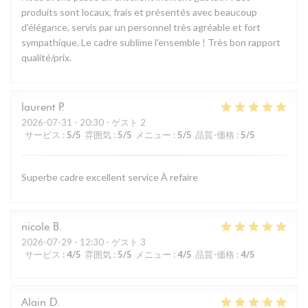
produits sont locaux, frais et présentés avec beaucoup
d'élégance, servis par un personnel très agréable et fort
sympathique. Le cadre sublime l'ensemble ! Très bon rapport
qualité/prix.
laurent
P
2026-07-31
- 20:30 - ゲスト 2
サービス
:
5
/5
雰囲気
:
5
/5
メニュー
:
5
/5
品質-価格
:
5
/5
Superbe cadre excellent service À refaire
nicole
B
2026-07-29
- 12:30 - ゲスト 3
サービス
:
4
/5
雰囲気
:
5
/5
メニュー
:
4
/5
品質-価格
:
4
/5
Alain
D