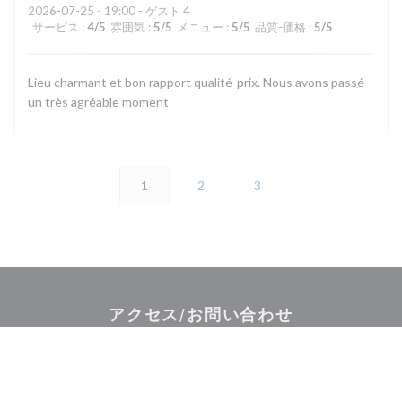
2026-07-25
- 19:00 - ゲスト 4
サービス
:
4
/5
雰囲気
:
5
/5
メニュー
:
5
/5
品質-価格
:
5
/5
Lieu charmant et bon rapport qualité-prix. Nous avons passé
un très agréable moment
1
2
3
アクセス/お問い合わせ
(
2 rue de la maison forte 78460 CHOISEL | VALLEE DE CHEVREUSE
01 30 45 43 42