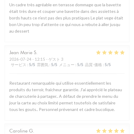
Un cadre très agréable en terrasse dommage que la bavette
était très dure et couper une bavette dans des assiettes à
bords hauts ce n’est pas des plus pratiques Le plat vege était
bon Un peu trop d’attente ce qui nous a rebute à aller jusqu
au dessert
Jean Marie
S
2026-07-24
- 12:15 - ゲスト 3
サービス
:
5
/5
雰囲気
:
5
/5
メニュー
:
5
/5
品質-価格
:
5
/5
Restaurant remarquable qui utilise essentiellement les
produits du terroir, fraicheur garantie. J'ai apprécié le plateau
de charcuterie à partager.. A défaut de prendre le menu du
jour la carte au choix limité permet toutefois de satisfaire
tous les gouts.. Personnel prévenant et cadre bucolique.
Caroline
G