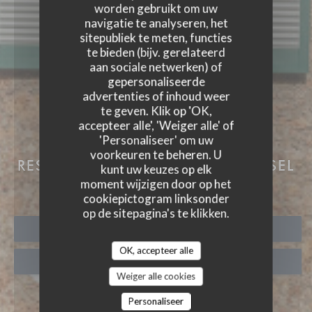
worden gebruikt om uw
navigatie te analyseren, het
sitepubliek te meten, functies
te bieden (bijv. gerelateerd
aan sociale netwerken) of
gepersonaliseerde
advertenties of inhoud weer
te geven. Klik op 'OK,
accepteer alle', 'Weiger alle' of
'Personaliseer' om uw
AUBERGE DES 3 HAMEAU
voorkeuren te beheren. U
RESTAURANT EN KAMERS
|
CHOISEL
kunt uw keuzes op elk
| VALLEE DE CHEVREUSE
moment wijzigen door op het
cookiepictogram linksonder
op de sitepagina's te klikken.
RESERVEER EEN TAFEL
OK, accepteer alle
AFHAAL
Weiger alle cookies
Personaliseer