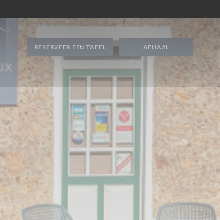
S 3 HAMEAUX
NT EN KAMERS
|
CHOISEL | VALLEE DE 
RESERVEER EEN TAFEL
AFHAAL