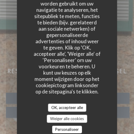
worden gebruikt om uw
navigatie te analyseren, het
sitepubliek te meten, functies
te bieden (bijv. gerelateerd
aan sociale netwerken) of
gepersonaliseerde
advertenties of inhoud weer
te geven. Klik op 'OK,
accepteer alle', 'Weiger alle' of
'Personaliseer' om uw
AUBERGE DES 3 HAMEAU
voorkeuren te beheren. U
RESTAURANT EN KAMERS
|
CHOISEL
kunt uw keuzes op elk
| VALLEE DE CHEVREUSE
moment wijzigen door op het
cookiepictogram linksonder
op de sitepagina's te klikken.
RESERVEER EEN TAFEL
OK, accepteer alle
AFHAAL
Weiger alle cookies
Personaliseer