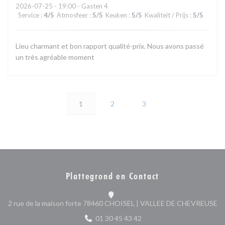
2026-07-25
- 19:00 - Gasten 4
Service
:
4
/5
Atmosfeer
:
5
/5
Keuken
:
5
/5
Kwaliteit / Prijs
:
5
/5
Lieu charmant et bon rapport qualité-prix. Nous avons passé
un très agréable moment
1
2
3
Plattegrond en Contact
((
2 rue de la maison forte 78460 CHOISEL | VALLEE DE CHEVREUSE
01 30 45 43 42