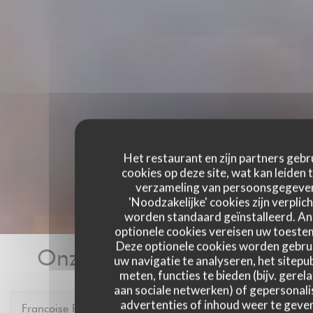
Het restaurant en zijn partners gebr
cookies op deze site, wat kan leiden 
verzameling van persoonsgegeve
'Noodzakelijke' cookies zijn verplich
worden standaard geïnstalleerd. A
optionele cookies vereisen uw toest
Deze optionele cookies worden gebru
Onze gastbeoordelingen
uw navigatie te analyseren, het sitepub
meten, functies te bieden (bijv. gerel
aan sociale netwerken) of gepersonal
advertenties of inhoud weer te geven
Francoise
P