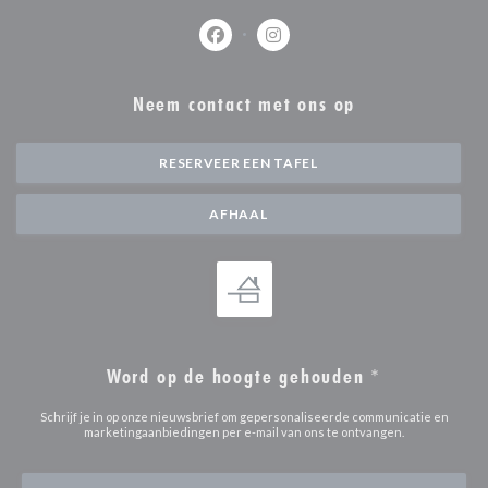
Facebook ((opent in een nieuw venste
Instagram ((opent in een nieu
Neem contact met ons op
RESERVEER EEN TAFEL
AFHAAL
Word op de hoogte gehouden
*
Schrijf je in op onze nieuwsbrief om gepersonaliseerde communicatie en
marketingaanbiedingen per e-mail van ons te ontvangen.