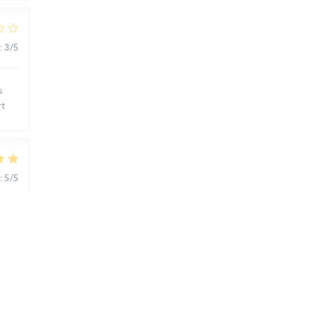
:
3
/5
s
rt
:
5
/5
ts..