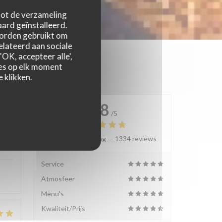
 tot de verzameling
ard geïnstalleerd.
worden gebruikt om
relateerd aan sociale
OK, accepteer alle',
zes op elk moment
 klikken.
4.8
/5
Gemiddelde rating —
1334 reviews
:
4
/5
Service
Atmosfeer
Menu's
Kwaliteit/Prijs