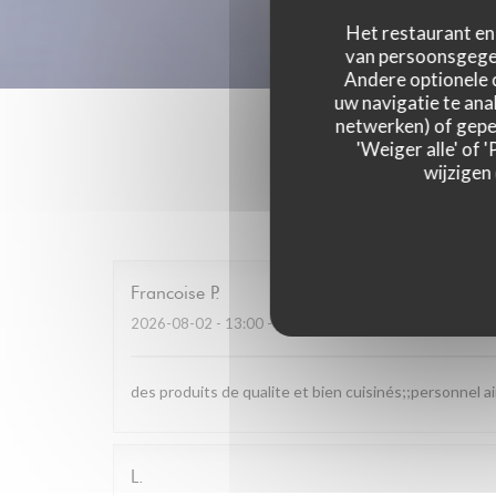
Het restaurant en 
van persoonsgegev
Andere optionele 
uw navigatie te anal
netwerken) of geper
'Weiger alle' of
wijzigen
Onze g
Francoise
P
2026-08-02
- 13:00 - Gasten 4
des produits de qualite et bien cuisinés;;personnel a
L