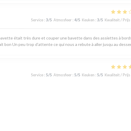
Service
:
3
/5
Atmosfeer
:
4
/5
Keuken
:
3
/5
Kwaliteit / Prijs
avette était très dure et couper une bavette dans des assiettes à bord
ait bon Un peu trop d’attente ce qui nous a rebute à aller jusqu au desse
Service
:
5
/5
Atmosfeer
:
5
/5
Keuken
:
5
/5
Kwaliteit / Prijs
 produits du terroir, fraicheur garantie. J'ai apprécié le plateau de
u jour la carte au choix limité permet toutefois de satisfaire tous les gou