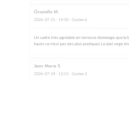
Graziella
M
2026-07-25
- 19:30 - Gasten 6
Un cadre très agréable en terrasse dommage que la b
hauts ce n’est pas des plus pratiques Le plat vege ét
Jean Marie
S
2026-07-24
- 12:15 - Gasten 3
Restaurant remarquable qui utilise essentiellement les
charcuterie à partager.. A défaut de prendre le menu d
Personnel prévenant et cadre bucolique.
Caroline
G