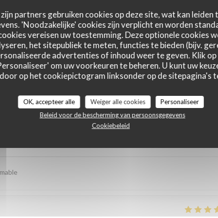
zijn partners gebruiken cookies op deze site, wat kan leiden
ens. 'Noodzakelijke' cookies zijn verplicht en worden standa
cookies vereisen uw toestemming. Deze optionele cookies 
yseren, het sitepubliek te meten, functies te bieden (bijv. ge
sonaliseerde advertenties of inhoud weer te geven. Klik op '
 'Personaliseer' om uw voorkeuren te beheren. U kunt uw keu
 door op het cookiepictogram linksonder op de sitepagina's te
astbeoordelingen
OK, accepteer alle
Weiger alle cookies
Personaliseer
Beleid voor de bescherming van persoonsgegevens
Cookiebeleid
Service
:
4
/5
Atmosfeer
:
4
/5
Keuken
:
5
/5
Kwaliteit / Prijs
imable