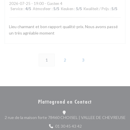
2026-07-25
- 19:00 - Gasten 4
Service
:
4
/5
Atmosfeer
:
5
/5
Keuken
:
5
/5
Kwaliteit / Prijs
:
5
/5
Lieu charmant et bon rapport qualité-prix. Nous avons passé
un très agréable moment
1
2
3
Plattegrond en Contact
((
2 rue de la maison forte 78460 CHOISEL | VALLEE DE CHEVREUSE
01 30 45 43 42