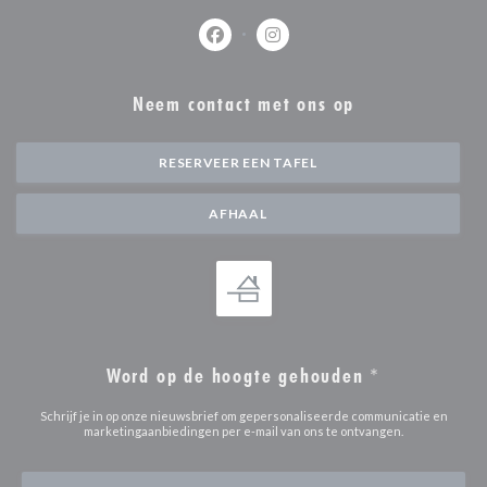
Facebook ((opent in een nieuw venste
Instagram ((opent in een nieu
Neem contact met ons op
RESERVEER EEN TAFEL
AFHAAL
Word op de hoogte gehouden
*
Schrijf je in op onze nieuwsbrief om gepersonaliseerde communicatie en
marketingaanbiedingen per e-mail van ons te ontvangen.