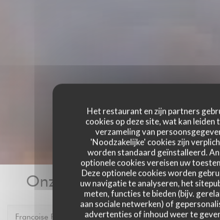
Het restaurant en zijn partners gebr
cookies op deze site, wat kan leiden 
verzameling van persoonsgegeve
'Noodzakelijke' cookies zijn verplich
worden standaard geïnstalleerd. A
optionele cookies vereisen uw toest
Deze optionele cookies worden gebru
Onze gastbeoordelingen
uw navigatie te analyseren, het sitepub
meten, functies te bieden (bijv. gerel
aan sociale netwerken) of gepersonal
advertenties of inhoud weer te geven
Francoise
P