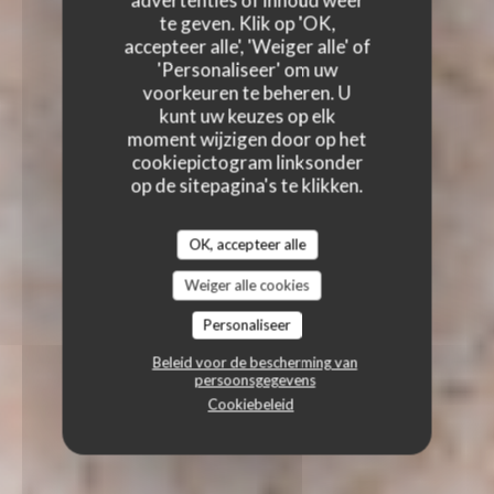
advertenties of inhoud weer
te geven. Klik op 'OK,
accepteer alle', 'Weiger alle' of
'Personaliseer' om uw
voorkeuren te beheren. U
kunt uw keuzes op elk
moment wijzigen door op het
cookiepictogram linksonder
op de sitepagina's te klikken.
OK, accepteer alle
Weiger alle cookies
Personaliseer
Beleid voor de bescherming van
persoonsgegevens
Cookiebeleid