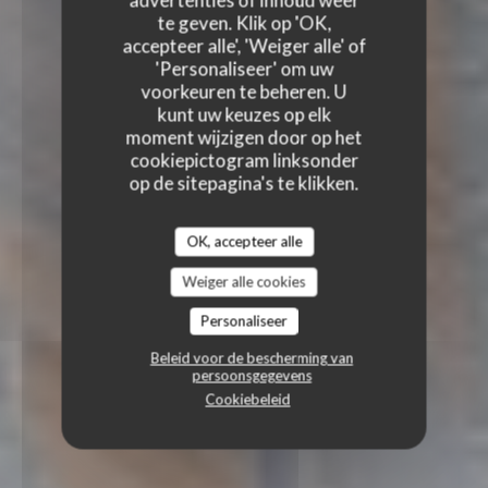
advertenties of inhoud weer
te geven. Klik op 'OK,
accepteer alle', 'Weiger alle' of
'Personaliseer' om uw
voorkeuren te beheren. U
kunt uw keuzes op elk
moment wijzigen door op het
cookiepictogram linksonder
op de sitepagina's te klikken.
OK, accepteer alle
Weiger alle cookies
Personaliseer
Beleid voor de bescherming van
persoonsgegevens
Cookiebeleid