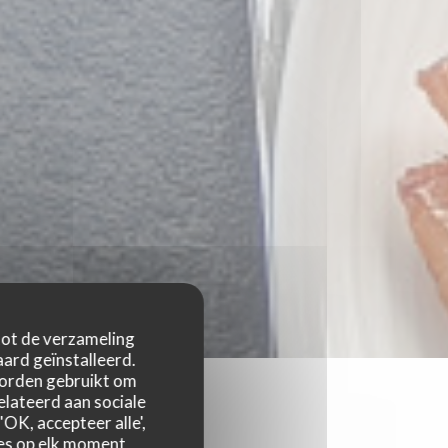
 tot de verzameling
ard geïnstalleerd.
worden gebruikt om
relateerd aan sociale
OK, accepteer alle',
zes op elk moment