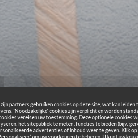
zijn partners gebruiken cookies op deze site, wat kan leiden
ens. 'Noodzakelijke' cookies zijn verplicht en worden standa
cookies vereisen uw toestemming. Deze optionele cookies 
yseren, het sitepubliek te meten, functies te bieden (bijv. ge
sonaliseerde advertenties of inhoud weer te geven. Klik op '
 'Personaliseer' om uw voorkeuren te beheren. U kunt uw keu