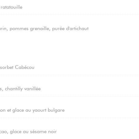
ratatouille
in, pommes grenaille, purée d'artichaut
, sorbet Cabécou
 chantilly vanillée
ton et glace au yaourt bulgare
acao, glace au sésame noir