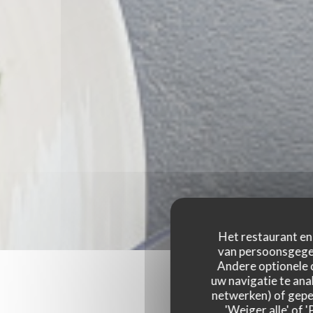
Het restaurant en 
van persoonsgegev
Andere optionele 
uw navigatie te anal
netwerken) of geper
'Weiger alle' of