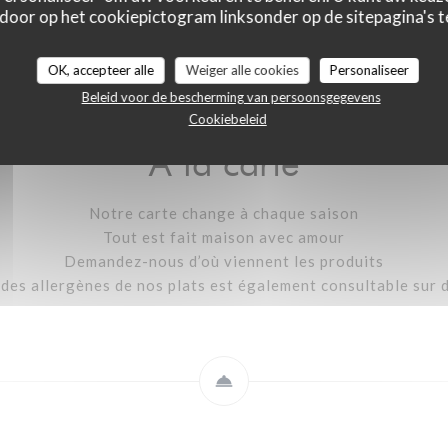
 door op het cookiepictogram linksonder op de sitepagina's te
A la carte
Carte des boissons
Carte des vins
OK, accepteer alle
Weiger alle cookies
Personaliseer
Beleid voor de bescherming van persoonsgegevens
Cookiebeleid
A la carte
Notre carte change à chaque saison
Tout est fait maison avec amour
Demandez-nous d’où viennent les produits
e des allergènes de nos plats est également consultable sur