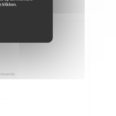
 klikken.
 demande