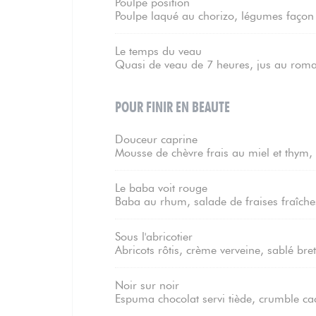
Poulpe position
Poulpe laqué au chorizo, légumes façon 
Le temps du veau
Quasi de veau de 7 heures, jus au romar
POUR FINIR EN BEAUTE
Douceur caprine
Mousse de chèvre frais au miel et thym
Le baba voit rouge
Baba au rhum, salade de fraises fraîches,
Sous l'abricotier
Abricots rôtis, crème verveine, sablé bre
Noir sur noir
Espuma chocolat servi tiède, crumble c