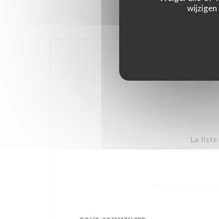
wijzigen
La list