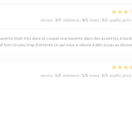
service
:
3
/5
ambience
:
4
/5
menu
:
3
/5
quality_price
avette était très dure et couper une bavette dans des assiettes à bord
ait bon Un peu trop d’attente ce qui nous a rebute à aller jusqu au desse
service
:
5
/5
ambience
:
5
/5
menu
:
5
/5
quality_price
 produits du terroir, fraicheur garantie. J'ai apprécié le plateau de
u jour la carte au choix limité permet toutefois de satisfaire tous les gou