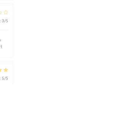
:
3
/5
s
rt
:
5
/5
ts..