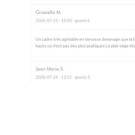
Graziella
M
2026-07-25
- 19:30 - guests 6
Un cadre très agréable en terrasse dommage que la b
hauts ce n’est pas des plus pratiques Le plat vege ét
Jean Marie
S
2026-07-24
- 12:15 - guests 3
Restaurant remarquable qui utilise essentiellement les
charcuterie à partager.. A défaut de prendre le menu d
Personnel prévenant et cadre bucolique.
Caroline
G