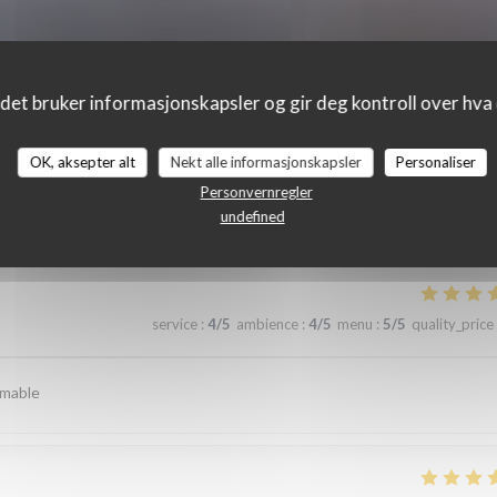
det bruker informasjonskapsler og gir deg kontroll over hva d
OK, aksepter alt
Nekt alle informasjonskapsler
Personaliser
_clients_following_booking
Personvernregler
undefined
service
:
4
/5
ambience
:
4
/5
menu
:
5
/5
quality_price
imable