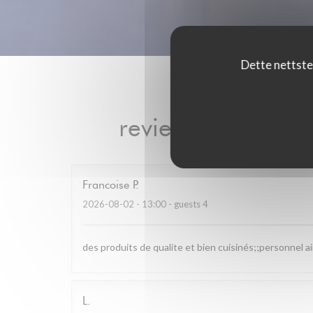
Dette nettste
reviews_from_our
Francoise
P
2026-08-02
- 13:00 - guests 4
des produits de qualite et bien cuisinés;;personnel a
L