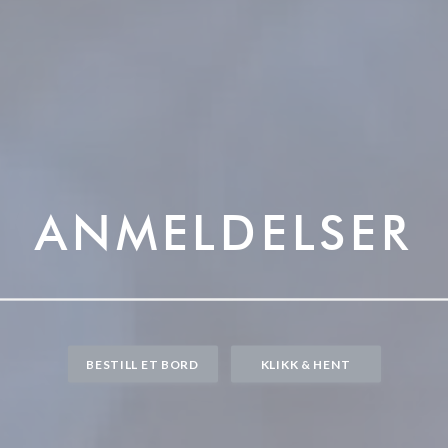
ANMELDELSER
BESTILL ET BORD
KLIKK & HENT