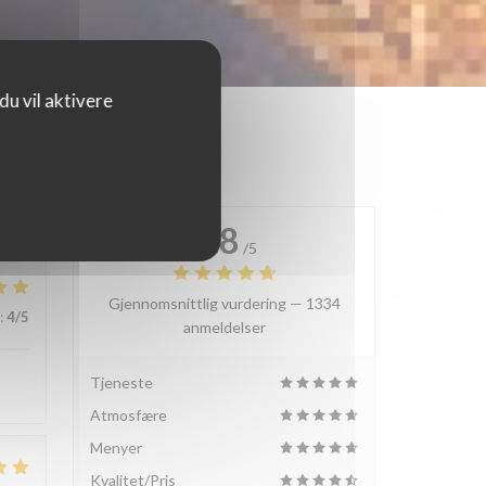
u vil aktivere
4.8
/5
Gjennomsnittlig vurdering —
1334
:
4
/5
anmeldelser
Tjeneste
Atmosfære
Menyer
Kvalitet/Pris