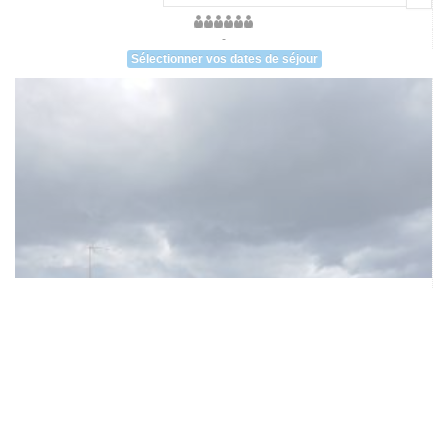
-
Sélectionner vos dates de séjour
Chambre d'hôte cour de la maison forte à
Choisel
Chambre d'hôte familiale située dans les combles de la maison forte à
Choisel, vieille de plus de 250 ans, maison qui historiquement abritait la
garde du château de Dampierre. La chambre est confortable, environ 50m2,
un lit 160x200 pour un couple et 2 lits d'une personne pour 2 enfants, une
salle de bain avec douche et baignoire, un WC séparé....