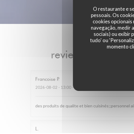
O restaurante e se
pessoais. Os cooki
cookies opcionais
navegação, medir a 
sociais) ou exibir
tudo' ou 'Personali
momento cli
reviews_from_our
Francoise
P
2026-08-02
- 13:00 - guests 4
des produits de qualite et bien cuisinés;;personnel a
L