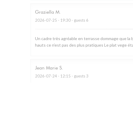
Graziella
M
2026-07-25
- 19:30 - guests 6
Un cadre très agréable en terrasse dommage que la b
hauts ce n’est pas des plus pratiques Le plat vege ét
Jean Marie
S
2026-07-24
- 12:15 - guests 3
Restaurant remarquable qui utilise essentiellement les
charcuterie à partager.. A défaut de prendre le menu d
Personnel prévenant et cadre bucolique.
Caroline
G