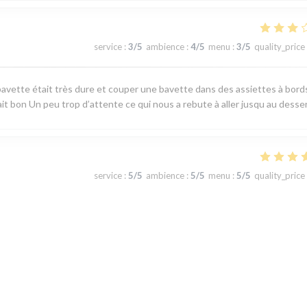
service
:
3
/5
ambience
:
4
/5
menu
:
3
/5
quality_price
avette était très dure et couper une bavette dans des assiettes à bord
ait bon Un peu trop d’attente ce qui nous a rebute à aller jusqu au desse
service
:
5
/5
ambience
:
5
/5
menu
:
5
/5
quality_price
 produits du terroir, fraicheur garantie. J'ai apprécié le plateau de
u jour la carte au choix limité permet toutefois de satisfaire tous les gou