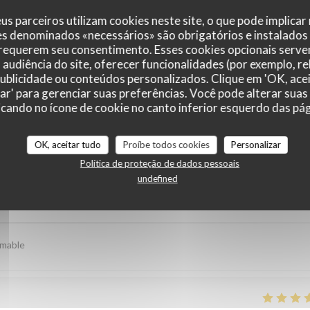
us parceiros utilizam cookies neste site, o que pode implicar
es denominados «necessários» são obrigatórios e instalados
 requerem seu consentimento. Esses cookies opcionais servem
audiência do site, oferecer funcionalidades (por exemplo, r
 publicidade ou conteúdos personalizados. Clique em 'OK, acei
zar' para gerenciar suas preferências. Você pode alterar suas
cando no ícone de cookie no canto inferior esquerdo das pági
_clients_following_booking
OK, aceitar tudo
Proíbe todos cookies
Personalizar
Política de proteção de dados pessoais
undefined
service
:
4
/5
ambience
:
4
/5
menu
:
5
/5
quality_price
imable