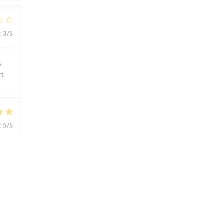
:
3
/5
s
rt
:
5
/5
ts..