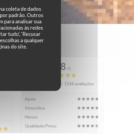
 na coleta de dados
 por padrão. Outros
 para analisar sua
elacionadas às redes
tar tudo', 'Recusar
 escolhas a qualquer
nas do site.
4.8
/5
Avaliação média —
1334 avaliações
:
4
/5
Apoio
Atmosfera
Menus
Qualidade/Preço