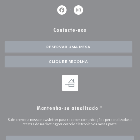
Facebook ((abre numa nova janela))
Instagram ((abre numa nova j
Contacte-nos
RESERVAR UMA MESA
CLIQUE E RECOLHA
Mantenha-se atualizado
*
Subscrever a nossa newsletter para receber comunicações personalizadas e
ofertas de marketing por correio eletrónico da nossa parte.