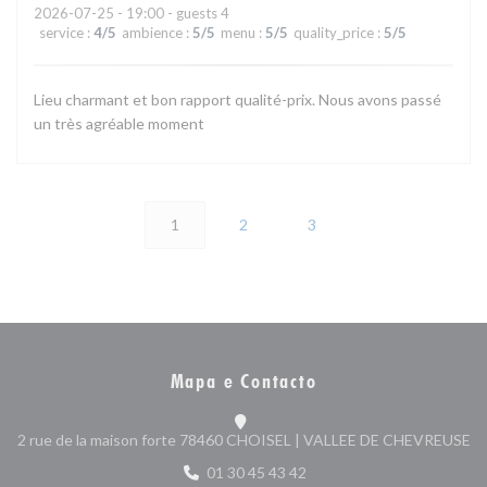
2026-07-25
- 19:00 - guests 4
service
:
4
/5
ambience
:
5
/5
menu
:
5
/5
quality_price
:
5
/5
Lieu charmant et bon rapport qualité-prix. Nous avons passé
un très agréable moment
1
2
3
Mapa e Contacto
((
2 rue de la maison forte 78460 CHOISEL | VALLEE DE CHEVREUSE
01 30 45 43 42