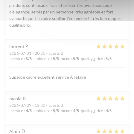
produits sont locaux, frais et présentés avec beaucoup
d'élégance, servis par un personnel très agréable et fort
sympathique. Le cadre sublime l'ensemble ! Très bon rapport
qualité/prix.
laurent
P
2026-07-31
- 20:30 - guests 2
service
:
5
/5
ambience
:
5
/5
menu
:
5
/5
quality_price
:
5
/5
Superbe cadre excellent service À refaire
nicole
B
2026-07-29
- 12:30 - guests 3
service
:
4
/5
ambience
:
5
/5
menu
:
4
/5
quality_price
:
4
/5
Alain
D