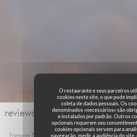
O restaurante e seus parceiros uti
cookies neste site, o que pode impli
coleta de dados pessoais. Os coo
denominados «necessários» são obri
reviews_from_our_clients_foll
e instalados por padrão. Outros c
opcionais requerem seu consentiment
cookies opcionais servem para anali
Francoise
P
navegação, medir a audiência do site,