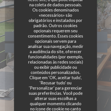
na coleta de dados pessoais.
EVENTOS
Os cookies denominados
«necessários» são
obrigatórios e instalados por
padrão. Outros cookies
opcionais requerem seu
consentimento. Esses cookies
RESERVAR UMA MESA
opcionais servem para
analisar sua navegação, medir
CLIQUE E RECOLHA
a audiência do site, oferecer
funcionalidades (por exemplo,
relacionadas às redes sociais)
ou exibir publicidade ou
conteúdos personalizados.
Clique em 'OK, aceitar tudo',
'Recusar tudo' ou
'Personalizar' para gerenciar
suas preferências. Você pode
alterar suas escolhas a
qualquer momento clicando
no ícone de cookie no canto