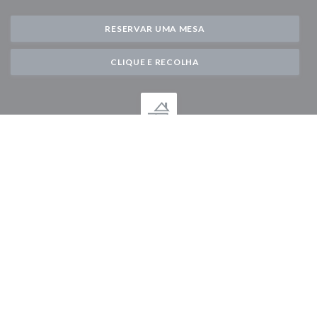
RESERVAR UMA MESA
CLIQUE E RECOLHA
Mantenha-se atualizado
*
Subscrever a nossa newsletter para receber comunicações personalizadas e
ofertas de marketing por correio eletrónico da nossa parte.
SUBSCREVER
© 2026 AUBERGE DES 3 HAMEAUX — WEBSITE DO RESTAURANTE
((ABRE NUMA NOVA JAN
CRIADO POR
ZENCHEF