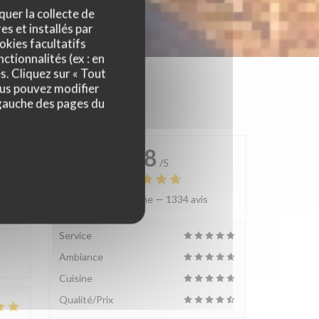
quer la collecte de
es et installés par
okies facultatifs
ctionnalités (ex : en
s. Cliquez sur « Tout
ous pouvez modifier
 gauche des pages du
4.8
/5
Note moyenne —
1334 avis
:
4
/5
Service
Ambiance
Cuisine
Qualité/Prix