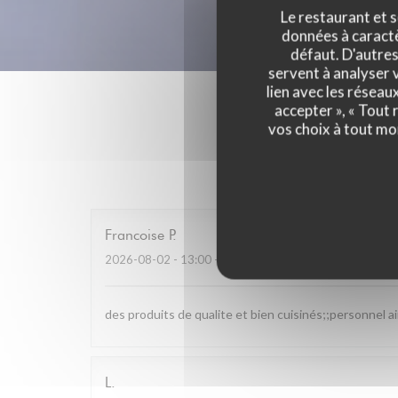
Le restaurant et s
données à caractèr
défaut. D'autres
servent à analyser v
lien avec les réseau
accepter », « Tout
vos choix à tout mo
Les av
Francoise
P
2026-08-02
- 13:00 - Couverts 4
des produits de qualite et bien cuisinés;;personnel a
L