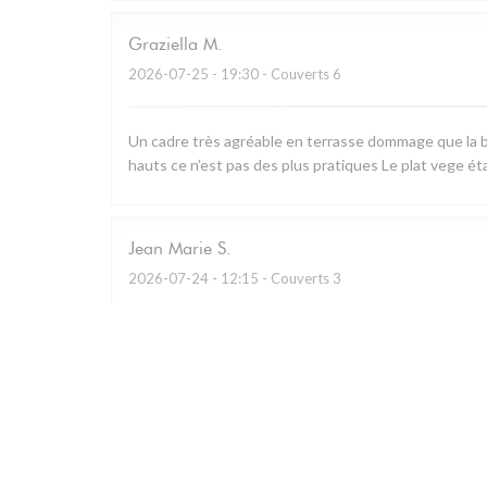
Graziella
M
2026-07-25
- 19:30 - Couverts 6
Un cadre très agréable en terrasse dommage que la b
hauts ce n’est pas des plus pratiques Le plat vege ét
Jean Marie
S
2026-07-24
- 12:15 - Couverts 3
Restaurant remarquable qui utilise essentiellement les
charcuterie à partager.. A défaut de prendre le menu d
Personnel prévenant et cadre bucolique.
Caroline
G