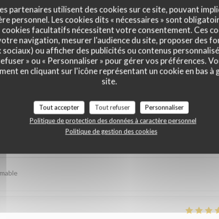
es partenaires utilisent des cookies sur ce site, pouvant impli
e personnel. Les cookies dits « nécessaires » sont obligatoir
 cookies facultatifs nécessitent votre consentement. Ces co
otre navigation, mesurer l'audience du site, proposer des fon
x sociaux) ou afficher des publicités ou contenus personnalisé
 refuser » ou « Personnaliser » pour gérer vos préférences. V
ment en cliquant sur l'icône représentant un cookie en bas à
site.
is de nos clients
Tout accepter
Tout refuser
Personnaliser
Politique de protection des données à caractère personnel
Politique de gestion des cookies
Service
:
4
/5
Ambiance
:
4
/5
Cuisine
:
5
/5
Qualité / Prix
imable