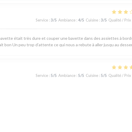
Service
:
3
/5
Ambiance
:
4
/5
Cuisine
:
3
/5
Qualité / Prix
avette était très dure et couper une bavette dans des assiettes à bord
ait bon Un peu trop d’attente ce qui nous a rebute à aller jusqu au desse
Service
:
5
/5
Ambiance
:
5
/5
Cuisine
:
5
/5
Qualité / Prix
 produits du terroir, fraicheur garantie. J'ai apprécié le plateau de
u jour la carte au choix limité permet toutefois de satisfaire tous les gou