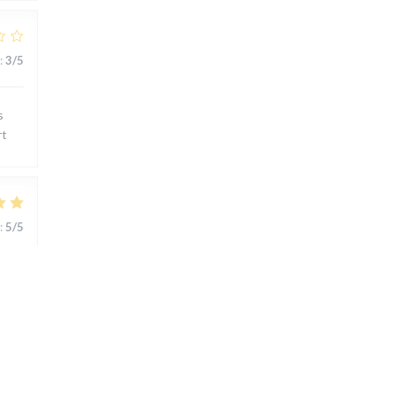
:
3
/5
s
rt
:
5
/5
ts..