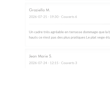
Graziella
M
2026-07-25
- 19:30 - Couverts 6
Un cadre très agréable en terrasse dommage que la b
hauts ce n’est pas des plus pratiques Le plat vege ét
Jean Marie
S
2026-07-24
- 12:15 - Couverts 3
Restaurant remarquable qui utilise essentiellement les
charcuterie à partager.. A défaut de prendre le menu d
Personnel prévenant et cadre bucolique.
Caroline
G