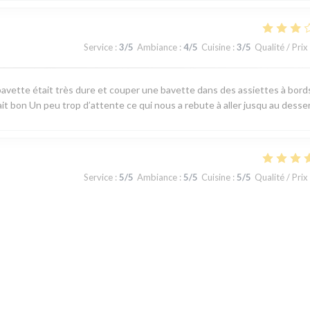
Service
:
3
/5
Ambiance
:
4
/5
Cuisine
:
3
/5
Qualité / Prix
avette était très dure et couper une bavette dans des assiettes à bord
ait bon Un peu trop d’attente ce qui nous a rebute à aller jusqu au desse
Service
:
5
/5
Ambiance
:
5
/5
Cuisine
:
5
/5
Qualité / Prix
 produits du terroir, fraicheur garantie. J'ai apprécié le plateau de
u jour la carte au choix limité permet toutefois de satisfaire tous les gou