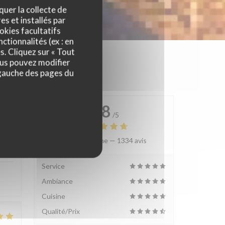
quer la collecte de
es et installés par
okies facultatifs
ctionnalités (ex : en
s. Cliquez sur « Tout
ous pouvez modifier
 gauche des pages du
4.8
/5
Note moyenne —
1334 avis
:
4
/5
Service
Ambiance
Cuisine
Qualité/Prix