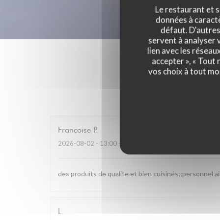
Le restaurant et s
données à caractèr
défaut. D'autres
servent à analyser v
lien avec les réseau
accepter », « Tout
vos choix à tout mo
Les av
Francoise
P
2026-08-02
- 13:00 - Couverts 4
des produits de qualite et bien cuisinés;;personnel a
L