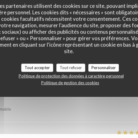
es partenaires utilisent des cookies sur ce site, pouvant impli
e personnel. Les cookies dits « nécessaires » sont obligatoir
 cookies facultatifs nécessitent votre consentement. Ces co
otre navigation, mesurer l'audience du site, proposer des fon
x sociaux) ou afficher des publicités ou contenus personnalisé
 refuser » ou « Personnaliser » pour gérer vos préférences. V
ment en cliquant sur l'icône représentant un cookie en bas à
site.
is de nos clients
Tout accepter
Tout refuser
Personnaliser
Politique de protection des données à caractère personnel
Politique de gestion des cookies
Service
:
4
/5
Ambiance
:
4
/5
Cuisine
:
5
/5
Qualité / Prix
imable