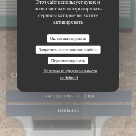
Этот сайт использует кукис и
позволяет вам контролировать
сервисы которые вы хотите
активировать
Ок, все активировать
Запретить использование cookies
Персонализировать
AUBERGE DES 3 HAMEAU
РЕСТОРАН И КОМНАТЫ
|
Политика конфиденциальности
CHOISEL | VALLEE DE CHEVREUSE
undefined
ЗАБРОНИРОВАТЬ СТОЛИК
НАВЫНОС