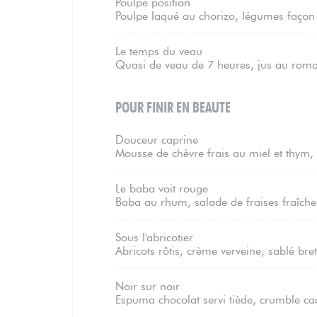
Poulpe position
Poulpe laqué au chorizo, légumes façon 
Le temps du veau
Quasi de veau de 7 heures, jus au romar
POUR FINIR EN BEAUTE
Douceur caprine
Mousse de chèvre frais au miel et thym
Le baba voit rouge
Baba au rhum, salade de fraises fraîches,
Sous l'abricotier
Abricots rôtis, crème verveine, sablé bre
Noir sur noir
Espuma chocolat servi tiède, crumble c