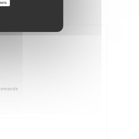
вать
 demande