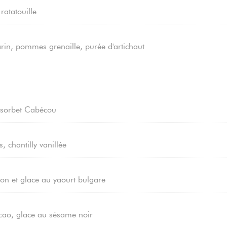
ratatouille
in, pommes grenaille, purée d'artichaut
, sorbet Cabécou
 chantilly vanillée
ton et glace au yaourt bulgare
acao, glace au sésame noir