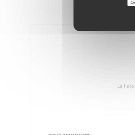
Ок
La list