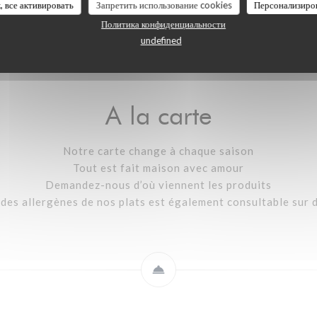
, все активировать
Запретить использование cookies
Персонализиро
A la carte
Carte des boissons
Carte des vins
Политика конфиденциальности
undefined
A la carte
Notre carte change à chaque saison
Tout est fait maison avec amour
Demandez-nous d’où viennent les produits
e des allergènes de nos plats est également consultable sur