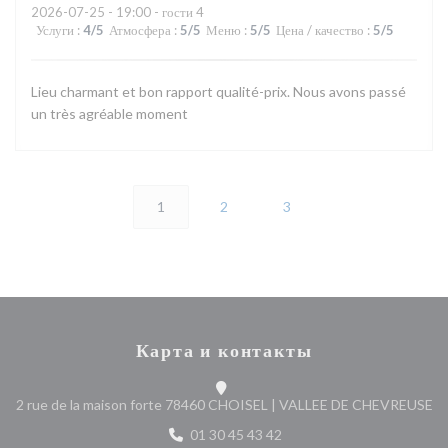
2026-07-25
- 19:00 - гости 4
Услуги
:
4
/5
Атмосфера
:
5
/5
Меню
:
5
/5
Цена / качество
:
5
/5
Lieu charmant et bon rapport qualité-prix. Nous avons passé
un très agréable moment
1
2
3
Карта и контакты
((
2 rue de la maison forte 78460 CHOISEL | VALLEE DE CHEVREUSE
01 30 45 43 42