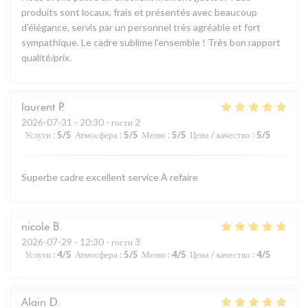
produits sont locaux, frais et présentés avec beaucoup
d'élégance, servis par un personnel très agréable et fort
sympathique. Le cadre sublime l'ensemble ! Très bon rapport
qualité/prix.
laurent
P
2026-07-31
- 20:30 - гости 2
Услуги
:
5
/5
Атмосфера
:
5
/5
Меню
:
5
/5
Цена / качество
:
5
/5
Superbe cadre excellent service À refaire
nicole
B
2026-07-29
- 12:30 - гости 3
Услуги
:
4
/5
Атмосфера
:
5
/5
Меню
:
4
/5
Цена / качество
:
4
/5
Alain
D