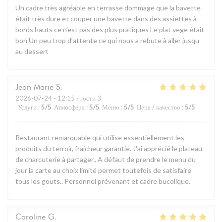
Un cadre très agréable en terrasse dommage que la bavette
était très dure et couper une bavette dans des assiettes à
bords hauts ce n’est pas des plus pratiques Le plat vege était
bon Un peu trop d’attente ce qui nous a rebute à aller jusqu
au dessert
Jean Marie
S
2026-07-24
- 12:15 - гости 3
Услуги
:
5
/5
Атмосфера
:
5
/5
Меню
:
5
/5
Цена / качество
:
5
/5
Restaurant remarquable qui utilise essentiellement les
produits du terroir, fraicheur garantie. J'ai apprécié le plateau
de charcuterie à partager.. A défaut de prendre le menu du
jour la carte au choix limité permet toutefois de satisfaire
tous les gouts.. Personnel prévenant et cadre bucolique.
Caroline
G