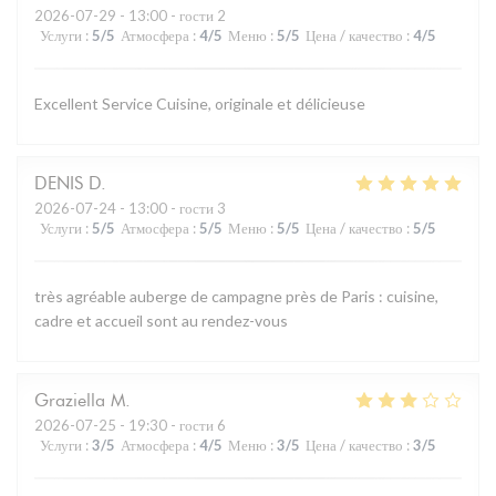
2026-07-29
- 13:00 - гости 2
Услуги
:
5
/5
Атмосфера
:
4
/5
Меню
:
5
/5
Цена / качество
:
4
/5
Excellent Service Cuisine, originale et délicieuse
DENIS
D
2026-07-24
- 13:00 - гости 3
Услуги
:
5
/5
Атмосфера
:
5
/5
Меню
:
5
/5
Цена / качество
:
5
/5
très agréable auberge de campagne près de Paris : cuisine,
cadre et accueil sont au rendez-vous
Graziella
M
2026-07-25
- 19:30 - гости 6
Услуги
:
3
/5
Атмосфера
:
4
/5
Меню
:
3
/5
Цена / качество
:
3
/5