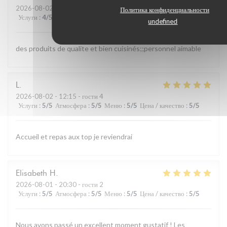
2026-08-02
- 13:00 - гости 4
Политика конфиденциальности
Услуги
:
4
/5
Атмосфера
:
4
/5
Меню
:
5
/5
Цена / качество
:
4
/5
undefined
des produits de qualite et bien cuisinés;;personnel aimable
L
2026-08-02
- 12:15 - гости 4
Услуги
:
5
/5
Атмосфера
:
5
/5
Меню
:
5
/5
Цена / качество
:
5
/5
Accueil et repas aux top je reviendrai
Elisabeth
H
2026-08-01
- 20:30 - гости 2
Услуги
:
5
/5
Атмосфера
:
5
/5
Меню
:
5
/5
Цена / качество
:
5
/5
Nous avons passé un excellent moment gustatif ! Les