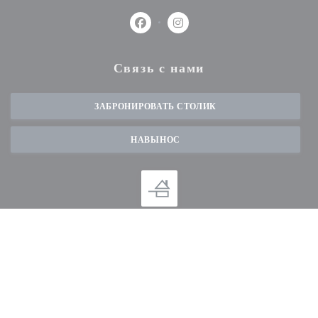
Facebook ((открывается в новом окн
Instagram ((открывается в но
Связь с нами
ЗАБРОНИРОВАТЬ СТОЛИК
НАВЫНОС
Будьте в курсе новостей
*
Подпишитесь на нашу рассылку, чтобы получать от нас по электронной почте
персонализированные сообщения и маркетинговые предложения.