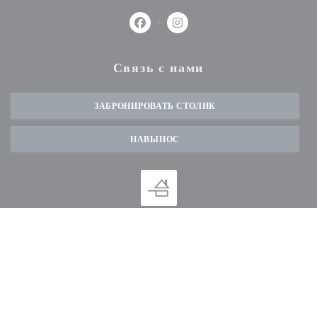
Facebook ((открывается в новом окн
Instagram ((открывается в но
Связь с нами
ЗАБРОНИРОВАТЬ СТОЛИК
НАВЫНОС
Будьте в курсе новостей
*
Подпишитесь на нашу рассылку, чтобы получать от нас по электронной почте
персонализированные сообщения и маркетинговые предложения.