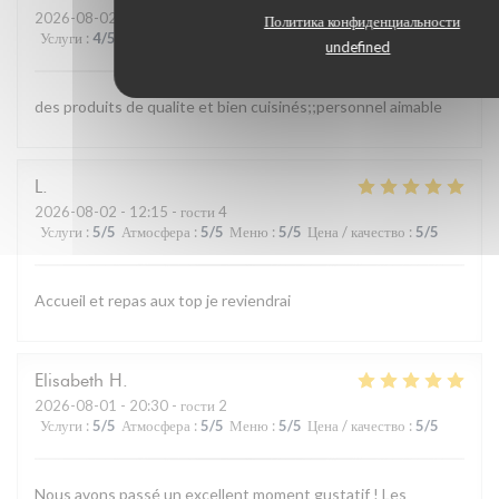
2026-08-02
- 13:00 - гости 4
Политика конфиденциальности
Услуги
:
4
/5
Атмосфера
:
4
/5
Меню
:
5
/5
Цена / качество
:
4
/5
undefined
des produits de qualite et bien cuisinés;;personnel aimable
L
2026-08-02
- 12:15 - гости 4
Услуги
:
5
/5
Атмосфера
:
5
/5
Меню
:
5
/5
Цена / качество
:
5
/5
Accueil et repas aux top je reviendrai
Elisabeth
H
2026-08-01
- 20:30 - гости 2
Услуги
:
5
/5
Атмосфера
:
5
/5
Меню
:
5
/5
Цена / качество
:
5
/5
Nous avons passé un excellent moment gustatif ! Les