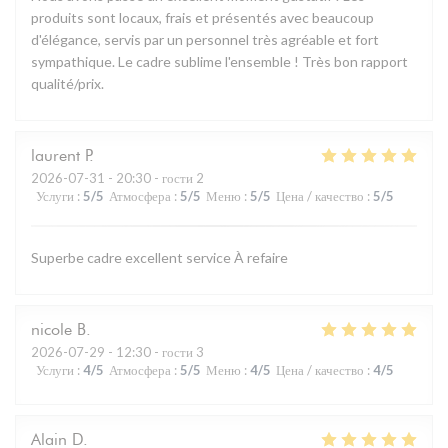
produits sont locaux, frais et présentés avec beaucoup
d'élégance, servis par un personnel très agréable et fort
sympathique. Le cadre sublime l'ensemble ! Très bon rapport
qualité/prix.
laurent
P
2026-07-31
- 20:30 - гости 2
Услуги
:
5
/5
Атмосфера
:
5
/5
Меню
:
5
/5
Цена / качество
:
5
/5
Superbe cadre excellent service À refaire
nicole
B
2026-07-29
- 12:30 - гости 3
Услуги
:
4
/5
Атмосфера
:
5
/5
Меню
:
4
/5
Цена / качество
:
4
/5
Alain
D