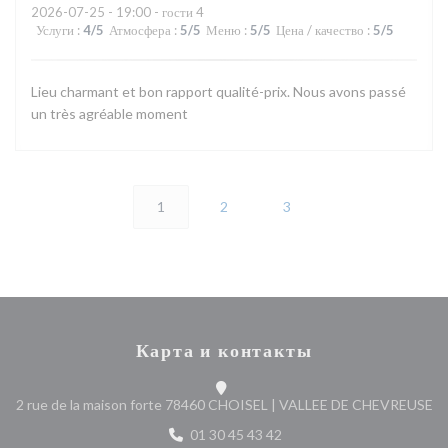
2026-07-25
- 19:00 - гости 4
Услуги
:
4
/5
Атмосфера
:
5
/5
Меню
:
5
/5
Цена / качество
:
5
/5
Lieu charmant et bon rapport qualité-prix. Nous avons passé
un très agréable moment
1
2
3
Карта и контакты
((
2 rue de la maison forte 78460 CHOISEL | VALLEE DE CHEVREUSE
01 30 45 43 42