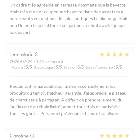
Un cadre très agréable en terrasse dommage que la bavette
était très dure et couper une bavette dans des assiettes à
bords hauts ce n’est pas des plus pratiques Le plat vege était
bon Un peu trop d’attente ce qui nous a rebute à aller jusqu
au dessert
Jean Marie
S
2026-07-24
- 12:15 - гости 3
Услуги
:
5
/5
Атмосфера
:
5
/5
Меню
:
5
/5
Цена / качество
:
5
/5
Restaurant remarquable qui utilise essentiellement les
produits du terroir, fraicheur garantie. J'ai apprécié le plateau
de charcuterie à partager.. A défaut de prendre le menu du
jour la carte au choix limité permet toutefois de satisfaire
tous les gouts.. Personnel prévenant et cadre bucolique.
Caroline
G