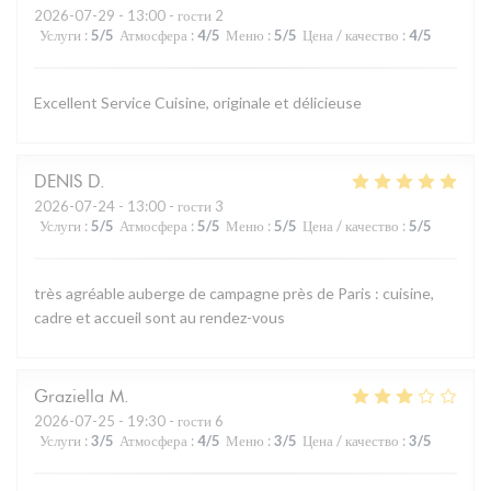
2026-07-29
- 13:00 - гости 2
Услуги
:
5
/5
Атмосфера
:
4
/5
Меню
:
5
/5
Цена / качество
:
4
/5
Excellent Service Cuisine, originale et délicieuse
DENIS
D
2026-07-24
- 13:00 - гости 3
Услуги
:
5
/5
Атмосфера
:
5
/5
Меню
:
5
/5
Цена / качество
:
5
/5
très agréable auberge de campagne près de Paris : cuisine,
cadre et accueil sont au rendez-vous
Graziella
M
2026-07-25
- 19:30 - гости 6
Услуги
:
3
/5
Атмосфера
:
4
/5
Меню
:
3
/5
Цена / качество
:
3
/5