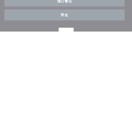
预订餐位
带走
了解最新信息
*
订阅我们的时事通讯，通过电子邮件接收我们的个性化通讯和营销优惠。
订阅
((
© 2026 AUBERGE DES 3 HAMEAUX — 餐馆网站创建者
ZENCHEF
((在新窗口中打开))
((在新窗口中打开))
((在新窗口中打开))
((在新窗口中打开))
((在新
免责声明
使用条款
个人数据保护政策
cookie 策略
无障碍设施