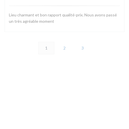
Lieu charmant et bon rapport qualité-prix. Nous avons passé
un très agréable moment
1
2
3
地图和联系方式
(
2 rue de la maison forte 78460 CHOISEL | VALLEE DE CHEVREUSE
01 30 45 43 42