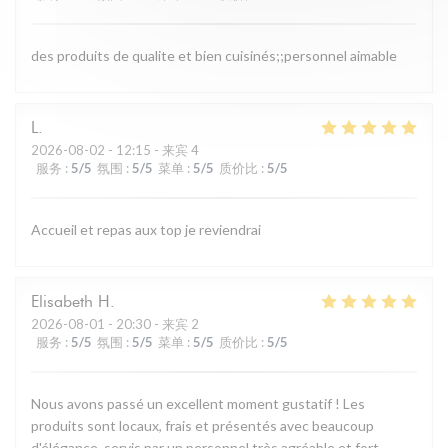
des produits de qualite et bien cuisinés;;personnel aimable
L
2026-08-02
- 12:15 - 来宾 4
服务
:
5
/5
氛围
:
5
/5
菜单
:
5
/5
质价比
:
5
/5
Accueil et repas aux top je reviendrai
Elisabeth
H
2026-08-01
- 20:30 - 来宾 2
服务
:
5
/5
氛围
:
5
/5
菜单
:
5
/5
质价比
:
5
/5
Nous avons passé un excellent moment gustatif ! Les
produits sont locaux, frais et présentés avec beaucoup
d'élégance, servis par un personnel très agréable et fort