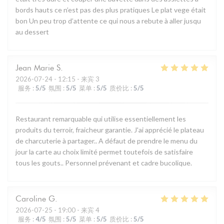
bords hauts ce n’est pas des plus pratiques Le plat vege était
bon Un peu trop d’attente ce qui nous a rebute à aller jusqu
au dessert
Jean Marie
S
2026-07-24
- 12:15 - 来宾 3
服务
:
5
/5
氛围
:
5
/5
菜单
:
5
/5
质价比
:
5
/5
Restaurant remarquable qui utilise essentiellement les
produits du terroir, fraicheur garantie. J'ai apprécié le plateau
de charcuterie à partager.. A défaut de prendre le menu du
jour la carte au choix limité permet toutefois de satisfaire
tous les gouts.. Personnel prévenant et cadre bucolique.
Caroline
G
2026-07-25
- 19:00 - 来宾 4
服务
:
4
/5
氛围
:
5
/5
菜单
:
5
/5
质价比
:
5
/5