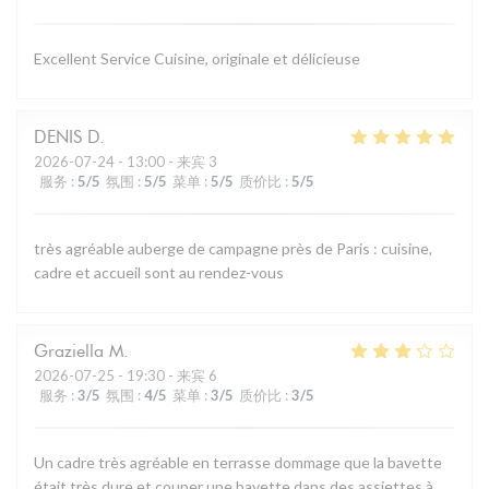
Excellent Service Cuisine, originale et délicieuse
DENIS
D
2026-07-24
- 13:00 - 来宾 3
服务
:
5
/5
氛围
:
5
/5
菜单
:
5
/5
质价比
:
5
/5
très agréable auberge de campagne près de Paris : cuisine,
cadre et accueil sont au rendez-vous
Graziella
M
2026-07-25
- 19:30 - 来宾 6
服务
:
3
/5
氛围
:
4
/5
菜单
:
3
/5
质价比
:
3
/5
Un cadre très agréable en terrasse dommage que la bavette
était très dure et couper une bavette dans des assiettes à