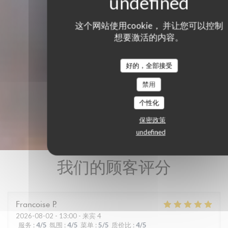
这个网站使用cookie， 并让您可以控制
想要激活的内容。
好的，全部接受
禁用
个性化
保密政策
undefined
我们的顾客评分
Francoise
P
2026-08-02
- 13:00 - 来宾 4
服务
:
4
/5
氛围
:
4
/5
菜单
:
5
/5
质价比
:
4
/5