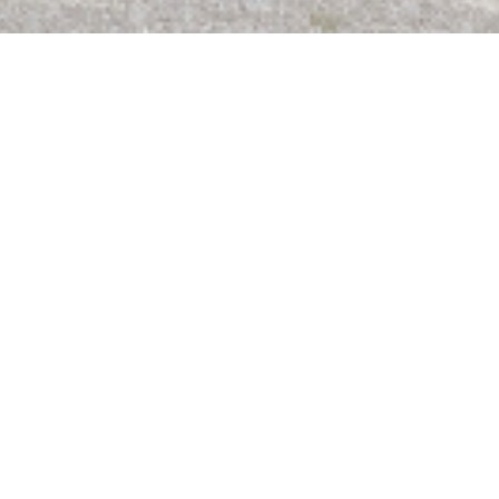
service, jusuq'au 2