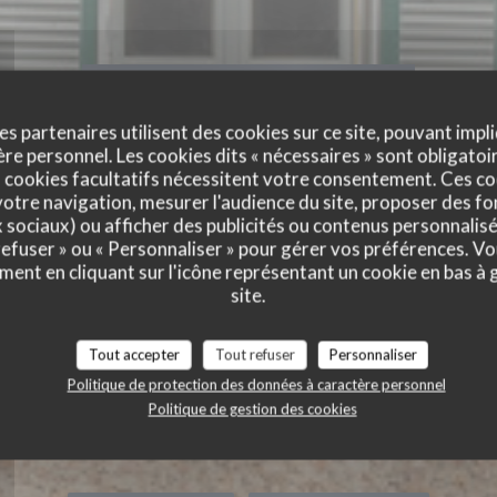
es partenaires utilisent des cookies sur ce site, pouvant impli
e personnel. Les cookies dits « nécessaires » sont obligatoir
 cookies facultatifs nécessitent votre consentement. Ces co
otre navigation, mesurer l'audience du site, proposer des fon
x sociaux) ou afficher des publicités ou contenus personnalisé
 refuser » ou « Personnaliser » pour gérer vos préférences. V
ment en cliquant sur l'icône représentant un cookie en bas à
site.
Tout accepter
Tout refuser
Personnaliser
Politique de protection des données à caractère personnel
S 3 HAMEAUX
Politique de gestion des cookies
NT & CHAMBRES
|
CHOISEL | VALLEE DE