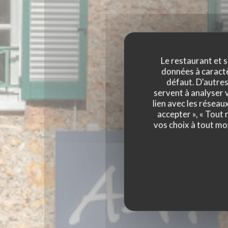
Le restaurant et s
données à caractèr
défaut. D'autres
servent à analyser v
lien avec les réseau
accepter », « Tout
vos choix à tout mo
AUBERGE DE
RESTAURA