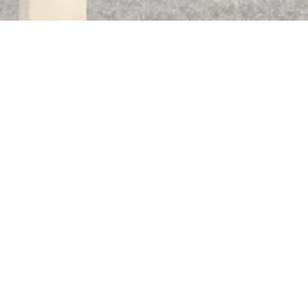
Auberge des 3 hameaux
pprochent. L'auberge fermera ses portes dimanche 2 août après le 
septembre inclus.