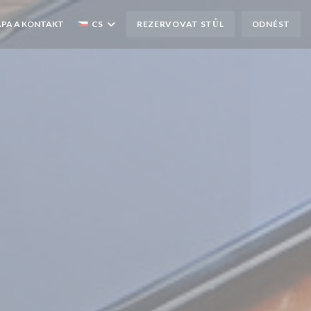
PA A KONTAKT
CS
REZERVOVAT STŮL
ODNÉST