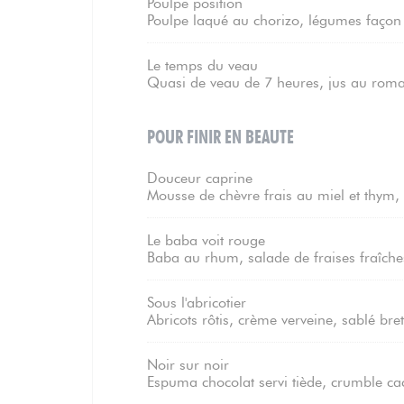
Poulpe position
Poulpe laqué au chorizo, légumes façon 
Le temps du veau
Quasi de veau de 7 heures, jus au romar
POUR FINIR EN BEAUTE
Douceur caprine
Mousse de chèvre frais au miel et thym
Le baba voit rouge
Baba au rhum, salade de fraises fraîches,
Sous l'abricotier
Abricots rôtis, crème verveine, sablé bre
Noir sur noir
Espuma chocolat servi tiède, crumble c