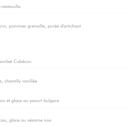
ratatouille
in, pommes grenaille, purée d'artichaut
, sorbet Cabécou
 chantilly vanillée
ton et glace au yaourt bulgare
acao, glace au sésame noir