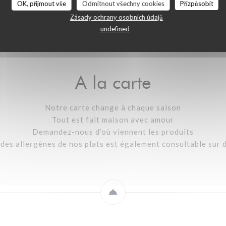
OK, přijmout vše
Odmítnout všechny cookies
Přizpůsobit
A la carte
Carte des boissons
Carte des vins
Zásady ochrany osobních údajů
undefined
A la carte
Notre carte change à chaque saison
Tout est fait maison avec amour
Demandez-nous d’où viennent les produits
e des allergènes de nos plats est également consultable sur